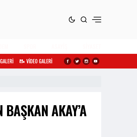
DEM
SPOR
ASAYİŞ
SİYASET
 GALERİ
VİDEO GALERİ
N BAŞKAN AKAY’A