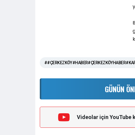
y
k
##ÇERKEZKÖY#HABER#ÇERKEZKÖYHABER#KAP
GÜNÜN ÖN
Videolar için YouTube 