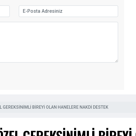
L GEREKSİNİMLİ BİREYİ OLAN HANELERE NAKDİ DESTEK
ZEL GEREKSİNİMLİ BİREYİ