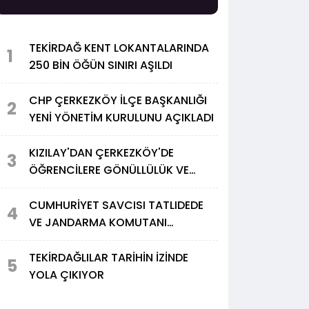
TEKİRDAĞ KENT LOKANTALARINDA
1
250 BİN ÖĞÜN SINIRI AŞILDI
CHP ÇERKEZKÖY İLÇE BAŞKANLIĞI
2
YENİ YÖNETİM KURULUNU AÇIKLADI
KIZILAY'DAN ÇERKEZKÖY'DE
3
ÖĞRENCİLERE GÖNÜLLÜLÜK VE
DAYANIŞMA ETKİNLİĞİ
CUMHURİYET SAVCISI TATLIDEDE
4
VE JANDARMA KOMUTANI
ALPAYDIN'DAN TÜRK METAL'E
ZİYARET
TEKİRDAĞLILAR TARİHİN İZİNDE
5
YOLA ÇIKIYOR