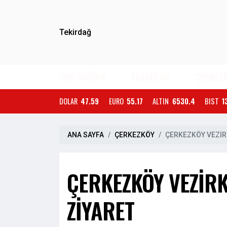
Tekirdağ
SON DAKİKA
YAZARLAR
ÇERKEZ
DOLAR
47.59
EURO
55.17
ALTIN
6530.4
BIST
1
ANA SAYFA
ÇERKEZKÖY
ÇERKEZKÖY VEZİR
ÇERKEZKÖY VEZİR
ZİYARET