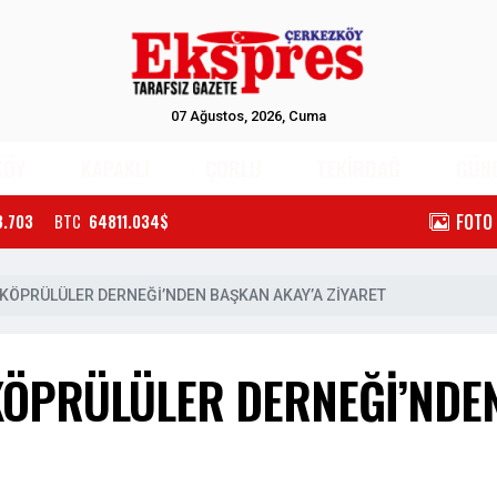
07 Ağustos, 2026, Cuma
KÖY
KAPAKLI
ÇORLU
TEKİRDAĞ
GÜN
FOTO
3.703
BTC
64811.034$
KÖPRÜLÜLER DERNEĞİ’NDEN BAŞKAN AKAY’A ZİYARET
KÖPRÜLÜLER DERNEĞİ’NDE