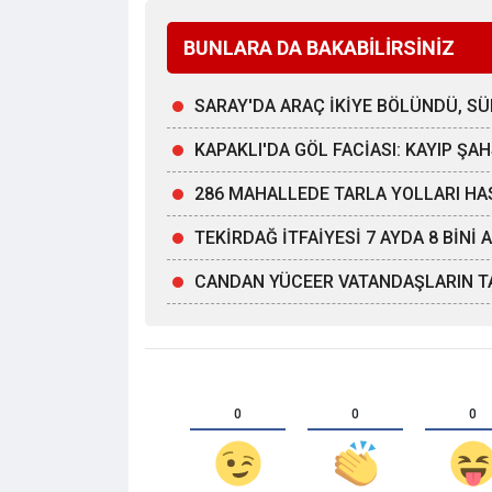
BUNLARA DA BAKABİLİRSİNİZ
SARAY'DA ARAÇ İKİYE BÖLÜNDÜ, 
KAPAKLI'DA GÖL FACİASI: KAYIP Ş
286 MAHALLEDE TARLA YOLLARI HA
TEKİRDAĞ İTFAİYESİ 7 AYDA 8 BİNİ
CANDAN YÜCEER VATANDAŞLARIN TA
0
0
0