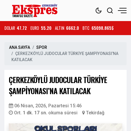
DOLAR
47.72
EURO
55.20
ALTIN
6662.0
BTC
65098.865$
ANA SAYFA
SPOR
ÇERKEZKÖYLÜ JUDOCULAR TÜRKİYE ŞAMPİYONASI’NA
KATILACAK
ÇERKEZKÖYLÜ JUDOCULAR TÜRKİYE
ŞAMPİYONASI’NA KATILACAK
06 Nisan, 2026, Pazartesi 15:46
Ort.
1 dk. 17 sn.
okuma süresi
Tekirdağ