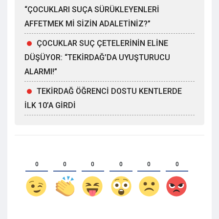
“ÇOCUKLARI SUÇA SÜRÜKLEYENLERİ
AFFETMEK Mİ SİZİN ADALETİNİZ?”
ÇOCUKLAR SUÇ ÇETELERİNİN ELİNE
DÜŞÜYOR: “TEKİRDAĞ’DA UYUŞTURUCU
ALARMI!”
TEKİRDAĞ ÖĞRENCİ DOSTU KENTLERDE
İLK 10’A GİRDİ
0
0
0
0
0
0