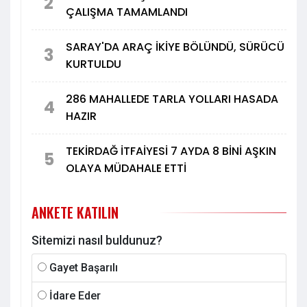
2
ÇALIŞMA TAMAMLANDI
SARAY'DA ARAÇ İKİYE BÖLÜNDÜ, SÜRÜCÜ
3
KURTULDU
286 MAHALLEDE TARLA YOLLARI HASADA
4
HAZIR
TEKİRDAĞ İTFAİYESİ 7 AYDA 8 BİNİ AŞKIN
5
OLAYA MÜDAHALE ETTİ
ANKETE KATILIN
Sitemizi nasıl buldunuz?
Gayet Başarılı
İdare Eder