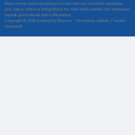
https://www.cerkezkoyekspres.com/ internet sitesinde yayınlanan
yazı, haber, video ve fotoğrafların her türlü hakkı saklıdır. İzin alınmadan,
kaynak gösterilerek dahi kullanılamaz.
Copyright © 2026 Çerkezköy Ekspres - Tüm hakları saklıdır. | Yazılım:
Onemsoft