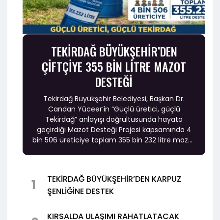
TEKİRDAĞ BÜYÜKŞEHİR’DEN
ÇİFTÇİYE 355 BİN LİTRE MAZOT
DESTEĞİ
Tekirdağ Büyükşehir Belediyesi, Başkan Dr.
Candan Yüceer’in “Güçlü üretici, güçlü
Tekirdağ” anlayışı doğrultusunda hayata
geçirdiği Mazot Desteği Projesi kapsamında 4
bin 506 üreticiye toplam 355 bin 232 litre mazot
desteği sağlayacak.
TEKİRDAĞ BÜYÜKŞEHİR’DEN KARPUZ
1
ŞENLİĞİNE DESTEK
KIRSALDA ULAŞIMI RAHATLATACAK