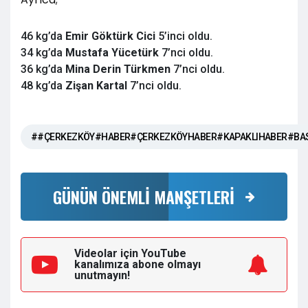
46 kg’da
Emir Göktürk Cici
5’inci oldu.
34 kg’da
Mustafa Yücetürk
7’nci oldu.
36 kg’da
Mina Derin Türkmen
7’nci oldu.
48 kg’da
Zişan Kartal
7’nci oldu.
##ÇERKEZKÖY#HABER#ÇERKEZKÖYHABER#KAPAKLIHABER#BA
GÜNÜN ÖNEMLİ MANŞETLERİ
Videolar için YouTube
kanalımıza
abone olmayı
unutmayın!