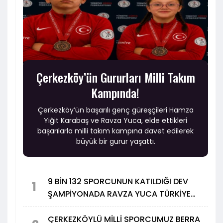
Çerkezköy’ün Gururları Milli Takım
Kampında!
Çerkezköy’ün başarılı genç güreşçileri Hamza
Yiğit Karabaş ve Ravza Yuca, elde ettikleri
başarılarla milli takım kampına davet edilerek
büyük bir gurur yaşattı.
9 BİN 132 SPORCUNUN KATILDIĞI DEV
1
ŞAMPİYONADA RAVZA YUCA TÜRKİYE
3.’SÜ OLDU
ÇERKEZKÖYLÜ MİLLİ SPORCUMUZ BERRA