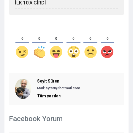
İLK 10’A GİRDİ
0
0
0
0
0
0
Seyit Süren
Mail:
sytsrn@hotmail.com
Tüm yazıları
Facebook Yorum