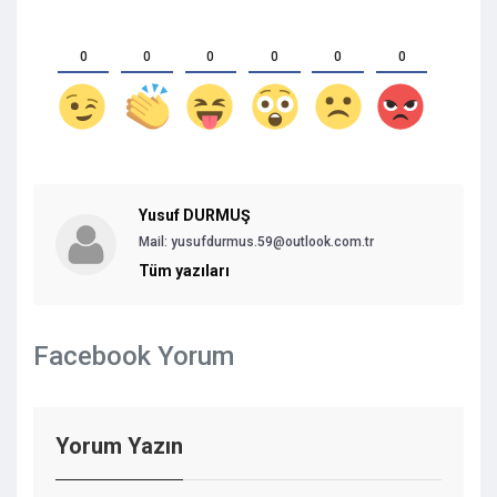
0
0
0
0
0
0
Yusuf DURMUŞ
Mail:
yusufdurmus.59@outlook.com.tr
Tüm yazıları
Facebook Yorum
Yorum Yazın