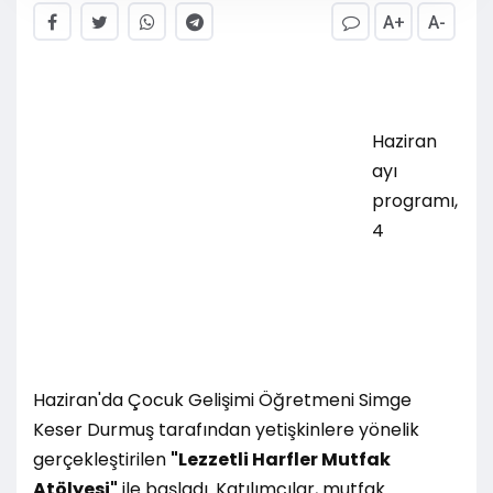
A+
A-
Haziran
ayı
programı,
4
Haziran'da Çocuk Gelişimi Öğretmeni Simge
Keser Durmuş tarafından yetişkinlere yönelik
gerçekleştirilen
"Lezzetli Harfler Mutfak
Atölyesi"
ile başladı. Katılımcılar, mutfak