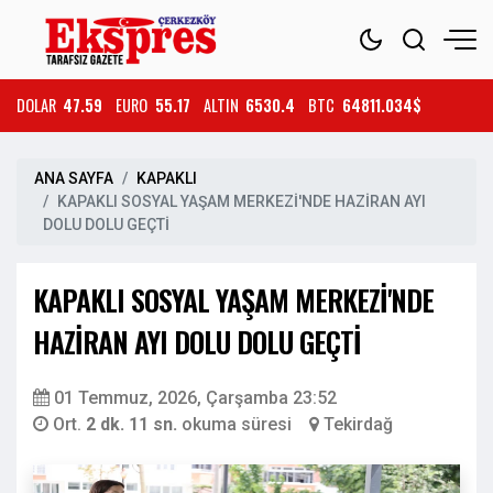
DOLAR
47.59
EURO
55.17
ALTIN
6530.4
BTC
64811.034$
ANA SAYFA
KAPAKLI
KAPAKLI SOSYAL YAŞAM MERKEZİ'NDE HAZİRAN AYI
DOLU DOLU GEÇTİ
KAPAKLI SOSYAL YAŞAM MERKEZİ'NDE
HAZİRAN AYI DOLU DOLU GEÇTİ
01 Temmuz, 2026, Çarşamba 23:52
Ort.
2 dk. 11 sn.
okuma süresi
Tekirdağ