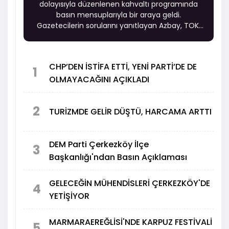
dolayısıyla düzenlenen kahvaltı programında
basın mensuplarıyla bir araya geldi.
Gazetecilerin sorularını yanıtlayan Azbay, TOKİ
konutlarından ulaşım projelerine, sağlık
yatırımlarından eğitim ve Çerkezköy'ün il olma
beklentisine kadar birçok konuda önemli
CHP’DEN İSTİFA ETTİ, YENİ PARTİ’DE DE
değerlendirmelerde bulundu.
1
OLMAYACAĞINI AÇIKLADI
2
TURİZMDE GELİR DÜŞTÜ, HARCAMA ARTTI
DEM Parti Çerkezköy İlçe
3
Başkanlığı'ndan Basın Açıklaması
GELECEĞİN MÜHENDİSLERİ ÇERKEZKÖY'DE
4
YETİŞİYOR
MARMARAEREĞLİSİ'NDE KARPUZ FESTİVALİ
5