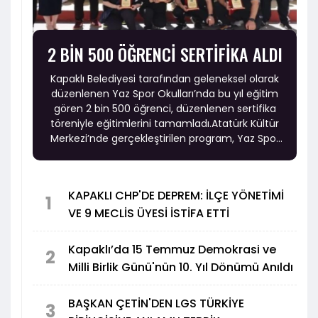
2 BİN 500 ÖĞRENCİ SERTİFİKA ALDI
Kapaklı Belediyesi tarafından geleneksel olarak
düzenlenen Yaz Spor Okulları’nda bu yıl eğitim
gören 2 bin 500 öğrenci, düzenlenen sertifika
töreniyle eğitimlerini tamamladı.Atatürk Kültür
Merkezi’nde gerçekleştirilen program, Yaz Spor
Okulları dans grubu öğrencilerinin sergilediği
gösterilerle başladı. Öğrencilerin sahne
performansları izleyicilerden yoğun alkış alırken,
KAPAKLI CHP'DE DEPREM: İLÇE YÖNETİMİ
salonu dolduran aileler çocuklarının heyecanına
1
VE 9 MECLİS ÜYESİ İSTİFA ETTİ
ortak oldu.
Kapaklı’da 15 Temmuz Demokrasi ve
2
Milli Birlik Günü'nün 10. Yıl Dönümü Anıldı
BAŞKAN ÇETİN'DEN LGS TÜRKİYE
3