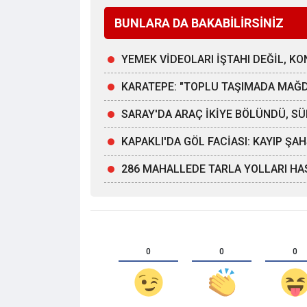
BUNLARA DA BAKABİLİRSİNİZ
YEMEK VİDEOLARI İŞTAHI DEĞİL, K
KARATEPE: "TOPLU TAŞIMADA MAĞ
SARAY'DA ARAÇ İKİYE BÖLÜNDÜ, 
KAPAKLI'DA GÖL FACİASI: KAYIP Ş
286 MAHALLEDE TARLA YOLLARI HA
0
0
0