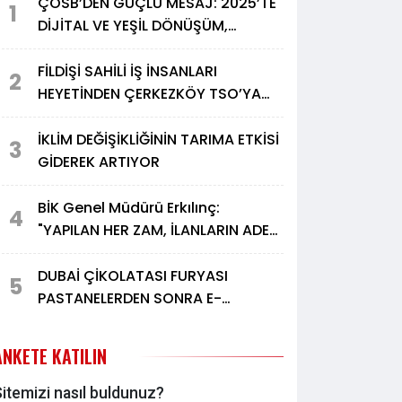
ÇOSB’DEN GÜÇLÜ MESAJ: 2025’TE
1
DİJİTAL VE YEŞİL DÖNÜŞÜM,
2026’DA YÜKSEK KATMA DEĞERLİ
BÜYÜME
FİLDİŞİ SAHİLİ İŞ İNSANLARI
2
HEYETİNDEN ÇERKEZKÖY TSO’YA
ZİYARET
İKLİM DEĞİŞİKLİĞİNİN TARIMA ETKİSİ
3
GİDEREK ARTIYOR
BİK Genel Müdürü Erkılınç:
4
"YAPILAN HER ZAM, İLANLARIN ADET
BAZINDA DÜŞÜŞÜNÜ ARTIRIYOR"
DUBAİ ÇİKOLATASI FURYASI
5
PASTANELERDEN SONRA E-
TİCARETE DE SIÇRADI
ANKETE KATILIN
itemizi nasıl buldunuz?