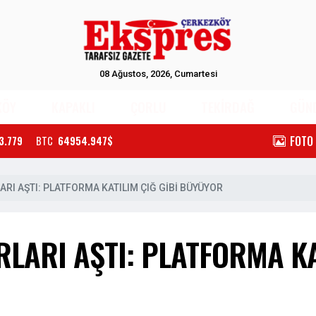
08 Ağustos, 2026, Cumartesi
KÖY
KAPAKLI
ÇORLU
TEKİRDAĞ
GÜN
FOTO
3.779
BTC
64954.947$
RI AŞTI: PLATFORMA KATILIM ÇIĞ GİBİ BÜYÜYOR
LARI AŞTI: PLATFORMA KA