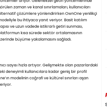
yöntemler arıyor. Geleneksel getiri yöntemlerinde
örülen zaman ve kanal sınırlamaları, kullanıcıları
lternatif çözümlere yönlendirirken OwnOne yenilikçi
odeliyle bu ihtiyaca yanıt veriyor. Basit katılım
apısı ve uzun vadede istikrarlı getiri sunması,
platformun kısa sürede sektör ortalamasının
üzerinde büyüme yakalamasını sağladı.
ıcı sayısı hızla artıyor. Gelişmekte olan pazarlardaki
ki deneyimli kullanıcılara kadar geniş bir profil
ne’ın modelinin coğrafi ve kültürel sınırları aşan
eriyor.
S