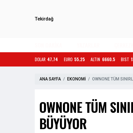
Tekirdağ
SON DAKİKA
YAZARLAR
ÇERKEZ
DOLAR
47.74
EURO
55.25
ALTIN
6660.5
BIST
1
ANA SAYFA
EKONOMİ
OWNONE TÜM SINIRLA
OWNONE TÜM SINIR
BÜYÜYOR