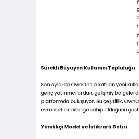
g
a
m
y
Sürekli Büyüyen Kullanıcı Topluluğu
Son aylarda OwnOne’a katılan yeni kullan
genç yatırımcılardan, gelişmiş bölgelerde
platformda buluşuyor. Bu çeşitlilik, OwnO
evrensel bir niteliğe sahip olduğunu göst
Yenilikçi Model ve İstikrarlı Getiri