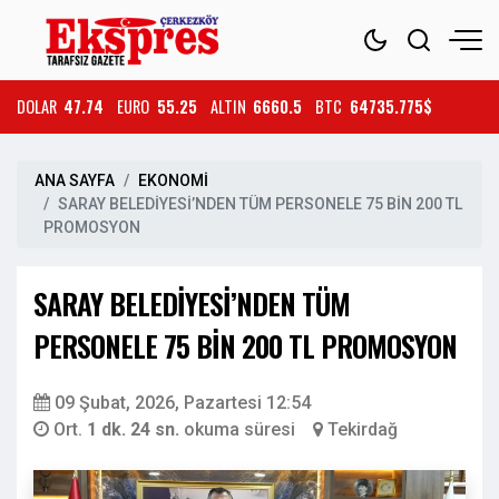
DOLAR
47.74
EURO
55.25
ALTIN
6660.5
BTC
64735.775$
ANA SAYFA
EKONOMİ
SARAY BELEDİYESİ’NDEN TÜM PERSONELE 75 BİN 200 TL
PROMOSYON
SARAY BELEDİYESİ’NDEN TÜM
PERSONELE 75 BİN 200 TL PROMOSYON
09 Şubat, 2026, Pazartesi 12:54
Ort.
1 dk. 24 sn.
okuma süresi
Tekirdağ