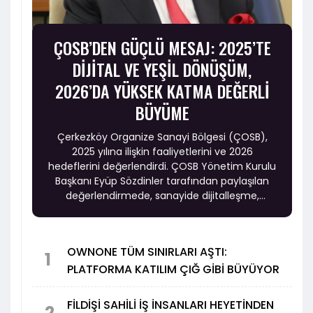
ÇOSB’DEN GÜÇLÜ MESAJ: 2025’TE
DİJİTAL VE YEŞİL DÖNÜŞÜM,
2026’DA YÜKSEK KATMA DEĞERLİ
BÜYÜME
Çerkezköy Organize Sanayi Bölgesi (ÇOSB),
2025 yılına ilişkin faaliyetlerini ve 2026
hedeflerini değerlendirdi. ÇOSB Yönetim Kurulu
Başkanı Eyüp Sözdinler tarafından paylaşılan
değerlendirmede, sanayide dijitalleşme,
sürdürülebilirlik, yeşil dönüşüm ve yüksek katma
değerli üretim vurgusu öne çıktı.
OWNONE TÜM SINIRLARI AŞTI:
1
PLATFORMA KATILIM ÇIĞ GİBİ BÜYÜYOR
FİLDİŞİ SAHİLİ İŞ İNSANLARI HEYETİNDEN
2