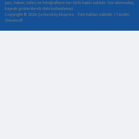
yazı, haber, video ve fotoğrafların her türlü hakkı saklıdır. İzin alınmadan,
kaynak gösterilerek dahi kullanılamaz.
Copyright © 2026 Çerkezköy Ekspres - Tüm hakları saklıdır. | Yazılım:
Onemsoft