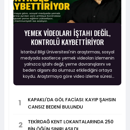
YEMEK VİDEOLARI İŞTAHI DEĞİL,
KONTROLÜ KAYBETTİRİYOR
İstanbul Bilgi Üniversitesi'nin araştırması, sosyal
medyada saatlerce yemek videoları izlemenin
yalnızca iştahı değil, yeme davranışlarını ve
beden algısını da olumsuz etkilediğini ortaya
koydu. Araştırmaya göre video izleme süresi
arttıkça kontrolsüz ve duygusal yeme eğilimi
yükselirken, beden memnuniyeti ise azalıyor.
KAPAKLI'DA GÖL FACİASI: KAYIP ŞAHSIN
1
CANSIZ BEDENİ BULUNDU
TEKİRDAĞ KENT LOKANTALARINDA 250
2
BİN ÖĞÜN SINIRI AŞILDI