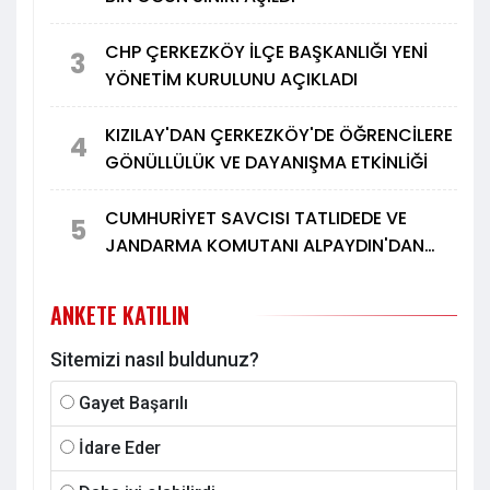
CHP ÇERKEZKÖY İLÇE BAŞKANLIĞI YENİ
3
YÖNETİM KURULUNU AÇIKLADI
KIZILAY'DAN ÇERKEZKÖY'DE ÖĞRENCİLERE
4
GÖNÜLLÜLÜK VE DAYANIŞMA ETKİNLİĞİ
CUMHURİYET SAVCISI TATLIDEDE VE
5
JANDARMA KOMUTANI ALPAYDIN'DAN
TÜRK METAL'E ZİYARET
ANKETE KATILIN
Sitemizi nasıl buldunuz?
Gayet Başarılı
İdare Eder