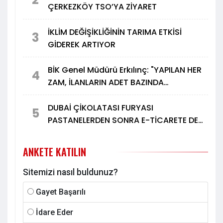
ÇERKEZKÖY TSO’YA ZİYARET
İKLİM DEĞİŞİKLİĞİNİN TARIMA ETKİSİ
3
GİDEREK ARTIYOR
BİK Genel Müdürü Erkılınç: "YAPILAN HER
4
ZAM, İLANLARIN ADET BAZINDA
DÜŞÜŞÜNÜ ARTIRIYOR"
DUBAİ ÇİKOLATASI FURYASI
5
PASTANELERDEN SONRA E-TİCARETE DE
SIÇRADI
ANKETE KATILIN
Sitemizi nasıl buldunuz?
Gayet Başarılı
İdare Eder