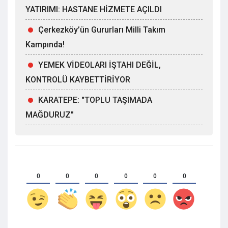
YATIRIMI: HASTANE HİZMETE AÇILDI
Çerkezköy’ün Gururları Milli Takım
Kampında!
YEMEK VİDEOLARI İŞTAHI DEĞİL,
KONTROLÜ KAYBETTİRİYOR
KARATEPE: "TOPLU TAŞIMADA
MAĞDURUZ"
0
0
0
0
0
0