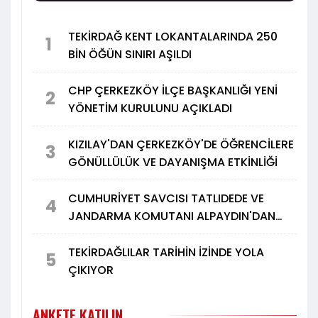
TEKİRDAĞ KENT LOKANTALARINDA 250
1
BİN ÖĞÜN SINIRI AŞILDI
CHP ÇERKEZKÖY İLÇE BAŞKANLIĞI YENİ
2
YÖNETİM KURULUNU AÇIKLADI
KIZILAY'DAN ÇERKEZKÖY'DE ÖĞRENCİLERE
3
GÖNÜLLÜLÜK VE DAYANIŞMA ETKİNLİĞİ
CUMHURİYET SAVCISI TATLIDEDE VE
4
JANDARMA KOMUTANI ALPAYDIN'DAN
TÜRK METAL'E ZİYARET
TEKİRDAĞLILAR TARİHİN İZİNDE YOLA
5
ÇIKIYOR
ANKETE KATILIN