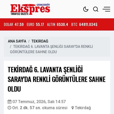
DOLAR
47.59
EURO
55.17
ALTIN
6530.4
BTC
64811.034$
ANA SAYFA
TEKİRDAĞ
TEKİRDAĞ 6. LAVANTA ŞENLİĞİ SARAY'DA RENKLİ
GÖRÜNTÜLERE SAHNE OLDU
TEKİRDAĞ 6. LAVANTA ŞENLİĞİ
SARAY'DA RENKLİ GÖRÜNTÜLERE SAHNE
OLDU
07 Temmuz, 2026, Salı 14:57
Ort.
2 dk. 57 sn.
okuma süresi
Tekirdağ