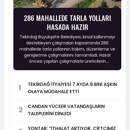
286 MAHALLEDE TARLA YOLLARI
HASADA HAZIR
Tekirdağ Büyükşehir Belediyesi, kırsal kalkınmayı
destekleyen çalışmaları kapsamında 286
mahallede tarla yollarının bakım, düzenleme ve
genişletme çalışmalarını tamamladı. Hasat
öncesi yapılan çalışmalarla üreticilerin
tarlalarına daha güvenli ve konforlu ulaşması
hedefleniyor.
TEKİRDAĞ İTFAİYESİ 7 AYDA 8 BİNİ AŞKIN
1
OLAYA MÜDAHALE ETTİ
CANDAN YÜCEER VATANDAŞLARIN
2
TALEPLERİNİ DİNLEDİ
YONTAR: “İTHALAT ARTIYOR, ÇİFTÇİMİZ