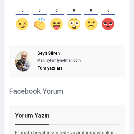
0
0
0
0
0
0
Seyit Süren
Mail:
sytsrn@hotmail.com
Tüm yazıları
Facebook Yorum
Yorum Yazın
E-posta hesabınız sitede yayımlanmayacaktır.