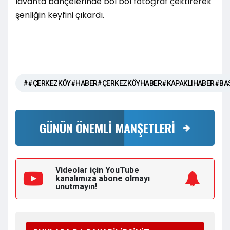
lavanta bahçelerinde bol bol fotoğraf çektirerek
şenliğin keyfini çıkardı.
##ÇERKEZKÖY#HABER#ÇERKEZKÖYHABER#KAPAKLIHABER#BA
GÜNÜN ÖNEMLİ MANŞETLERİ
Videolar için YouTube
kanalımıza
abone olmayı
unutmayın!