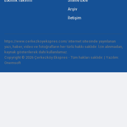
Etkinlik Takvimi
Sitene Ekle
Arşiv
İletişim
https://www.cerkezkoyekspres.com/ internet sitesinde yayınlanan
yazı, haber, video ve fotoğrafların her türlü hakkı saklıdır. İzin alınmadan,
kaynak gösterilerek dahi kullanılamaz.
Copyright © 2026 Çerkezköy Ekspres - Tüm hakları saklıdır. | Yazılım:
Onemsoft