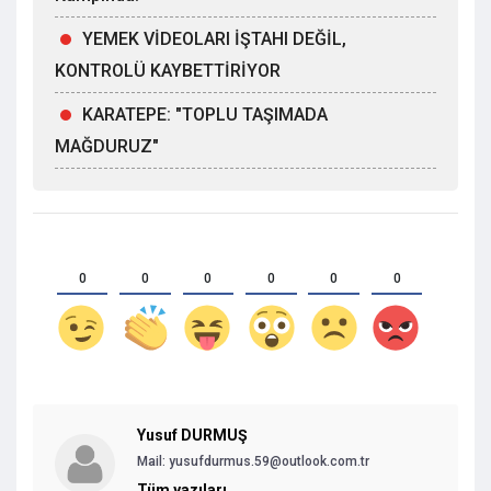
YEMEK VİDEOLARI İŞTAHI DEĞİL,
KONTROLÜ KAYBETTİRİYOR
KARATEPE: "TOPLU TAŞIMADA
MAĞDURUZ"
0
0
0
0
0
0
Yusuf DURMUŞ
Mail:
yusufdurmus.59@outlook.com.tr
Tüm yazıları