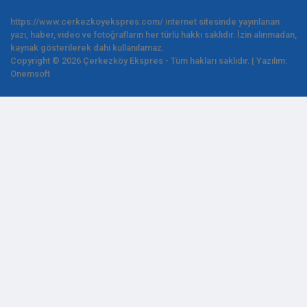
https://www.cerkezkoyekspres.com/ internet sitesinde yayınlanan
yazı, haber, video ve fotoğrafların her türlü hakkı saklıdır. İzin alınmadan,
kaynak gösterilerek dahi kullanılamaz.
Copyright © 2026 Çerkezköy Ekspres - Tüm hakları saklıdır. | Yazılım:
Onemsoft