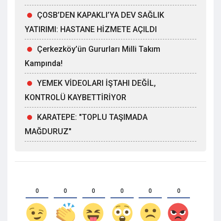
ÇOSB’DEN KAPAKLI’YA DEV SAĞLIK
YATIRIMI: HASTANE HİZMETE AÇILDI
Çerkezköy’ün Gururları Milli Takım
Kampında!
YEMEK VİDEOLARI İŞTAHI DEĞİL,
KONTROLÜ KAYBETTİRİYOR
KARATEPE: "TOPLU TAŞIMADA
MAĞDURUZ"
0
0
0
0
0
0