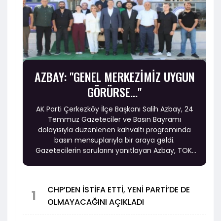
AZBAY: "GENEL MERKEZİMİZ UYGUN
GÖRÜRSE..."
AK Parti Çerkezköy İlçe Başkanı Salih Azbay, 24
Temmuz Gazeteciler ve Basın Bayramı
dolayısıyla düzenlenen kahvaltı programında
basın mensuplarıyla bir araya geldi.
Gazetecilerin sorularını yanıtlayan Azbay, TOKİ
konutlarından ulaşım projelerine, sağlık
yatırımlarından eğitim ve Çerkezköy'ün il olma
beklentisine kadar birçok konuda önemli
CHP’DEN İSTİFA ETTİ, YENİ PARTİ’DE DE
değerlendirmelerde bulundu.
1
OLMAYACAĞINI AÇIKLADI