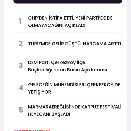
konutlarından ulaşım projelerine, sağlık
yatırımlarından eğitim ve Çerkezköy'ün il olma
beklentisine kadar birçok konuda önemli
CHP’DEN İSTİFA ETTİ, YENİ PARTİ’DE DE
değerlendirmelerde bulundu.
1
OLMAYACAĞINI AÇIKLADI
2
TURİZMDE GELİR DÜŞTÜ, HARCAMA ARTTI
DEM Parti Çerkezköy İlçe
3
Başkanlığı'ndan Basın Açıklaması
GELECEĞİN MÜHENDİSLERİ ÇERKEZKÖY'DE
4
YETİŞİYOR
MARMARAEREĞLİSİ'NDE KARPUZ FESTİVALİ
5
HEYECANI BAŞLADI