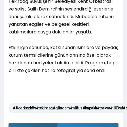
Tekirdağ Büyükşehir Belediyesi Kent Orkestrası
ve solist Salih Demirci’nin seslendirdiği eserlerle
dönüşümlü olarak sahnelendi. Mübadele ruhunu
yansıtan ezgiler ve belgesel kesitleri,
katılımcılara duygu dolu anlar yaşattı.
Etkinliğin sonunda, katkı sunan isimlere ve paydaş
kurum temsilcilerine günün anısına özel olarak
hazırlanan hediyeler takdim edildi. Program, hep
birlikte çekilen hatıra fotoğrafıyla sona erdi.
##cerkezköy#tekirdağ#gündem#nüfus#kapaklı#trakya#103yıl