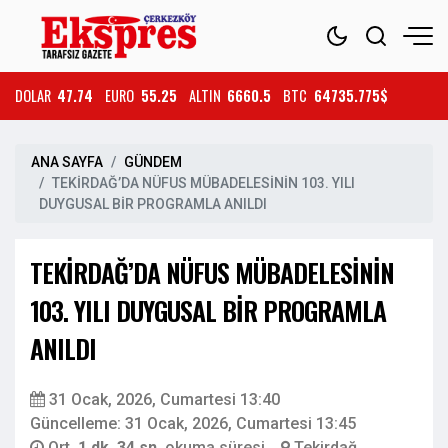
DOLAR
47.74
EURO
55.25
ALTIN
6660.5
BTC
64735.775$
ANA SAYFA
GÜNDEM
TEKİRDAĞ’DA NÜFUS MÜBADELESİNİN 103. YILI
DUYGUSAL BİR PROGRAMLA ANILDI
TEKİRDAĞ’DA NÜFUS MÜBADELESİNİN
103. YILI DUYGUSAL BİR PROGRAMLA
ANILDI
31 Ocak, 2026, Cumartesi 13:40
Güncelleme: 31 Ocak, 2026, Cumartesi 13:45
Ort.
1 dk. 34 sn.
okuma süresi
Tekirdağ