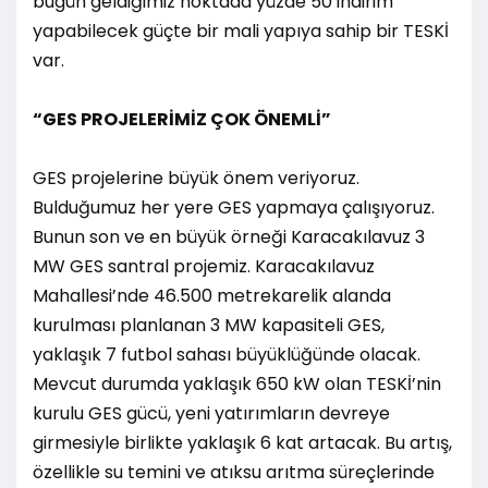
bugün geldiğimiz noktada yüzde 50 indirim
yapabilecek güçte bir mali yapıya sahip bir TESKİ
var.
“GES PROJELERİMİZ ÇOK ÖNEMLİ”
GES projelerine büyük önem veriyoruz.
Bulduğumuz her yere GES yapmaya çalışıyoruz.
Bunun son ve en büyük örneği Karacakılavuz 3
MW GES santral projemiz. Karacakılavuz
Mahallesi’nde 46.500 metrekarelik alanda
kurulması planlanan 3 MW kapasiteli GES,
yaklaşık 7 futbol sahası büyüklüğünde olacak.
Mevcut durumda yaklaşık 650 kW olan TESKİ’nin
kurulu GES gücü, yeni yatırımların devreye
girmesiyle birlikte yaklaşık 6 kat artacak. Bu artış,
özellikle su temini ve atıksu arıtma süreçlerinde