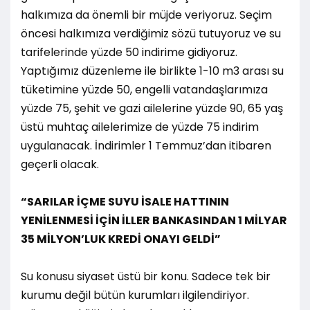
halkımıza da önemli bir müjde veriyoruz. Seçim
öncesi halkımıza verdiğimiz sözü tutuyoruz ve su
tarifelerinde yüzde 50 indirime gidiyoruz.
Yaptığımız düzenleme ile birlikte 1-10 m3 arası su
tüketimine yüzde 50, engelli vatandaşlarımıza
yüzde 75, şehit ve gazi ailelerine yüzde 90, 65 yaş
üstü muhtaç ailelerimize de yüzde 75 indirim
uygulanacak. İndirimler 1 Temmuz’dan itibaren
geçerli olacak.
“SARILAR İÇME SUYU İSALE HATTININ
YENİLENMESİ İÇİN İLLER BANKASINDAN 1 MİLYAR
35 MİLYON’LUK KREDİ ONAYI GELDİ”
Su konusu siyaset üstü bir konu. Sadece tek bir
kurumu değil bütün kurumları ilgilendiriyor.