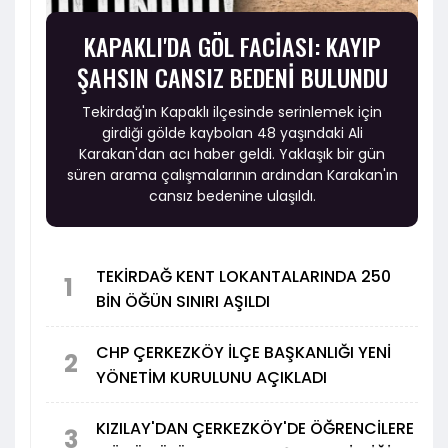
KAPAKLI'DA GÖL FACİASI: KAYIP
ŞAHSIN CANSIZ BEDENİ BULUNDU
Tekirdağ'ın Kapaklı ilçesinde serinlemek için
girdiği gölde kaybolan 48 yaşındaki Ali
Karakan'dan acı haber geldi. Yaklaşık bir gün
süren arama çalışmalarının ardından Karakan'ın
cansız bedenine ulaşıldı.
TEKİRDAĞ KENT LOKANTALARINDA 250
1
BİN ÖĞÜN SINIRI AŞILDI
CHP ÇERKEZKÖY İLÇE BAŞKANLIĞI YENİ
2
YÖNETİM KURULUNU AÇIKLADI
KIZILAY'DAN ÇERKEZKÖY'DE ÖĞRENCİLERE
3