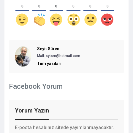
0
0
0
0
0
0
Seyit Süren
Mail:
sytsrn@hotmail.com
Tüm yazıları
Facebook Yorum
Yorum Yazın
E-posta hesabınız sitede yayımlanmayacaktır.