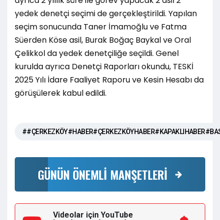
ayrıca 2 yıllık süre ile görev yapacak 2 asil 2
yedek denetçi seçimi de gerçekleştirildi. Yapılan
seçim sonucunda Taner İmamoğlu ve Fatma
Süerden Köse asil, Burak Boğaç Baykal ve Oral
Çelikkol da yedek denetçiliğe seçildi. Genel
kurulda ayrıca Denetçi Raporları okundu, TESKİ
2025 Yılı İdare Faaliyet Raporu ve Kesin Hesabı da
görüşülerek kabul edildi.
##ÇERKEZKÖY#HABER#ÇERKEZKÖYHABER#KAPAKLIHABER#BA
GÜNÜN ÖNEMLİ MANŞETLERİ
Videolar için YouTube