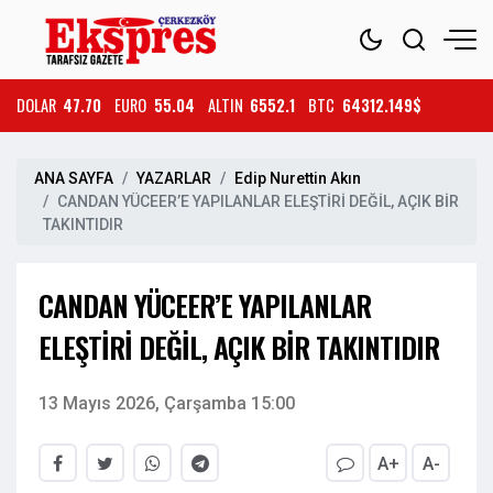
DOLAR
47.70
EURO
55.04
ALTIN
6552.1
BTC
64312.149$
ANA SAYFA
YAZARLAR
Edip Nurettin Akın
CANDAN YÜCEER’E YAPILANLAR ELEŞTİRİ DEĞİL, AÇIK BİR
TAKINTIDIR
CANDAN YÜCEER’E YAPILANLAR
ELEŞTİRİ DEĞİL, AÇIK BİR TAKINTIDIR
13 Mayıs 2026, Çarşamba 15:00
A+
A-