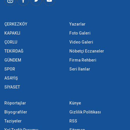
ÇERKEZKÖY
Yazarlar
KAPAKLI
Foto Galeri
ÇORLU
Video Galeri
TEKİRDAĞ
Nöbetçi Eczaneler
GÜNDEM
Firma Rehberi
SPOR
Seri İlanlar
ASAYİŞ
SİYASET
Röportajlar
Künye
Biyografiler
Gizlilik Politikası
Taziyeler
RSS
Yol Trafik Durumu
Sitemap