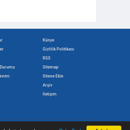
ar
Künye
er
Gizlilik Politikası
RSS
k Durumu
Sitemap
akvimi
Sitene Ekle
Arşiv
İletişim
nmadan, kaynak gösterilerek dahi kullanılamaz.