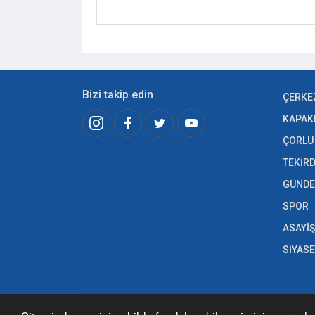
Bizi takip edin
ÇERKE
KAPAK
ÇORLU
TEKİR
GÜND
SPOR
ASAYİŞ
SİYAS
https://www.cerkezkoyekspres.com/ internet sitesinde yayı