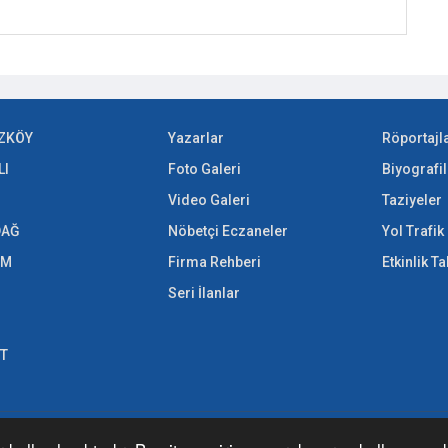
ZKÖY
Yazarlar
Röportajl
LI
Foto Galeri
Biyografil
Video Galeri
Taziyeler
DAĞ
Nöbetçi Eczaneler
Yol Trafi
EM
Firma Rehberi
Etkinlik T
Seri İlanlar
ET
nlanan yazı, haber, video ve fotoğrafların her türlü hakkı saklıdır. İzin alı