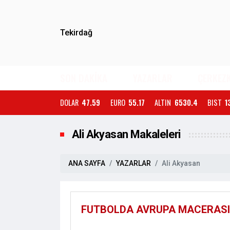
Tekirdağ
SON DAKİKA
YAZARLAR
ÇERKEZ
DOLAR
47.59
EURO
55.17
ALTIN
6530.4
BIST
1
Ali Akyasan Makaleleri
ANA SAYFA
YAZARLAR
Ali Akyasan
FUTBOLDA AVRUPA MACERASI