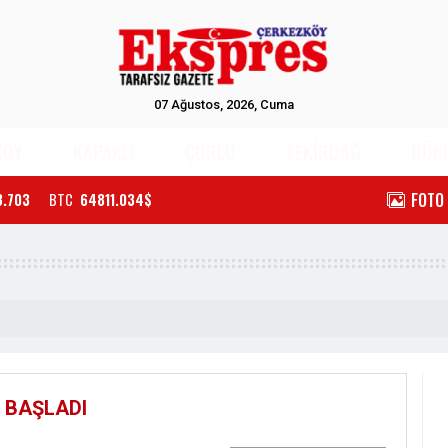
07 Ağustos, 2026, Cuma
KÖY
KAPAKLI
ÇORLU
TEKİRDAĞ
GÜN
FOTO
3.703
BTC
64811.034$
 BAŞLADI