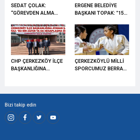
BÜYÜK BEĞENİ
SEDAT ÇOLAK:
ERGENE BELEDİYE
TOPLADI
“GÖREVDEN ALMA
BAŞKANI TOPAK: "15
KARARINI KABUL
TEMMUZ,
ETMİYORUZ”
MİLLETİMİZİN
İRADESİNE SAHİP
ÇIKTIĞI DESTANDIR"
CHP ÇERKEZKÖY İLÇE
ÇERKEZKÖYLÜ MİLLİ
BAŞKANLIĞINA
SPORCUMUZ BERRA
ATANAN ŞAHİN
BEKÇİ AVRUPA 3.'SÜ
YILMAZ: "BU BİR
OLDU
ZAFER YA DA
HESAPLAŞMA DEĞİL"
Bizi takip edin