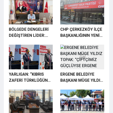
KAÇMAZ İSTİFA ETTİ
BÖLGEDE DENGELERİ
CHP ÇERKEZKÖY İLÇE
DEĞİŞTİREN LİDER:
BAŞKANLIĞININ YENİ
“İŞÇİ BABASI” MURAT
BİNASINA TABELA
KOÇAK
ASILDI
YARLIGAN: “KIBRIS
ERGENE BELEDİYE
ZAFERİ TÜRKLÜĞÜN
BAŞKANI MÜGE YILDIZ
ONURU VE
TOPAK: “ÇİFTÇİMİZ
GURURUDUR”
GÜÇLÜYSE ERGENE
GÜÇLÜDÜR”