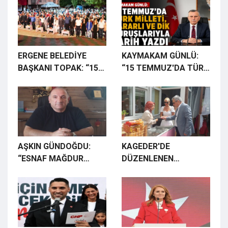
ANILDI
KRİTİK DÖNÜM
NOKTALARINDAN BİRİ
OLDU"
ERGENE BELEDİYE
KAYMAKAM GÜNLÜ:
BAŞKANI TOPAK: “15
“15 TEMMUZ'DA TÜRK
TEMMUZ 2016’DA
MİLLETİ TARİH YAZDI”
YAZILAN DESTAN,
TARİHİMİZİN EN
KRİTİK DÖNÜM
NOKTALARINDAN BİRİ
OLDU”
AŞKIN GÜNDOĞDU:
KAGEDER'DE
“ESNAF MAĞDUR
DÜZENLENEN
EDİLİYOR,
DONDURMA
BÖLGESELLİK KIRMIZI
ŞENLİĞİNDE KADIN
ÇİZGİMİZDİR”
GİRİŞİMCİNİN
ORGANİK
DONDURMALARI