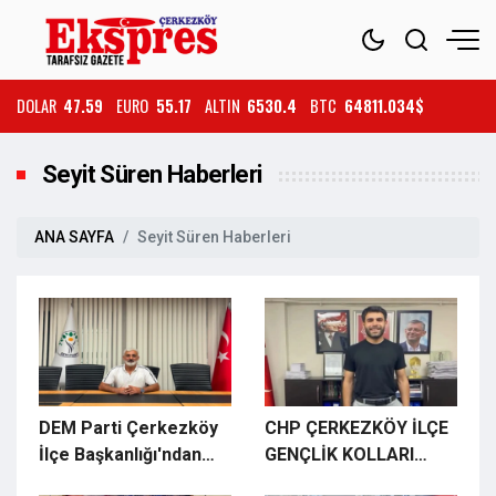
DOLAR
47.59
EURO
55.17
ALTIN
6530.4
BTC
64811.034$
Seyit Süren Haberleri
ANA SAYFA
Seyit Süren Haberleri
DEM Parti Çerkezköy
CHP ÇERKEZKÖY İLÇE
İlçe Başkanlığı'ndan
GENÇLİK KOLLARI
Basın Açıklaması
BAŞKANI BERKAY