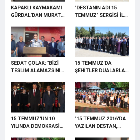
KAPAKLI KAYMAKAMI
"DESTANIN ADI 15
GÜRDAL’DAN MURAT
TEMMUZ" SERGİSİ İLGİ
KOÇAK’A ZİYARET
GÖRDÜ
SEDAT ÇOLAK: "BİZİ
15 TEMMUZ'DA
TESLİM ALAMAZSINIZ,
ŞEHİTLER DUALARLA
PARTİ BİNASINI TERK
ANILDI
ETMEYECEĞİM"
15 TEMMUZ'UN 10.
"15 TEMMUZ 2016'DA
YILINDA DEMOKRASİ
YAZILAN DESTAN,
ŞEHİTLERİ RAHMETLE
TARİHİMİZİN EN