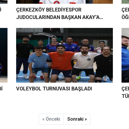
Ü
ÇERKEZKÖY BELEDİYESPOR
ÇE
JUDOCULARINDAN BAŞKAN AKAY’A
ÖĞ
ZİYARET
KU
Dİ
İ
VOLEYBOL TURNUVASI BAŞLADI
ÇE
TÜ
« Önceki
Sonraki »