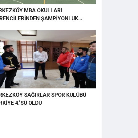
RKEZKÖY MBA OKULLARI
RENCİLERİNDEN ŞAMPİYONLUK
TLAMASI: “OSIMHEN KALSIN” MESAJI
KKAT ÇEKTİ
RKEZKÖY SAĞIRLAR SPOR KULÜBÜ
RKİYE 4.’SÜ OLDU