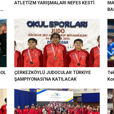
ATLETİZM YARIŞMALARI NEFES KESTİ
MA
M
BA
BOL
ÇERKEZKÖYLÜ JUDOCULAR TÜRKİYE
Tek
ŞAMPİYONASI’NA KATILACAK
Ko