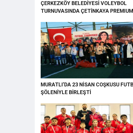
ÇERKEZKÖY BELEDİYESİ VOLEYBOL
TURNUVASINDA ÇETİNKAYA PREMIU
FIRTINASI ESTİ
MURATLI’DA 23 NİSAN COŞKUSU FUT
ŞÖLENİYLE BİRLEŞTİ