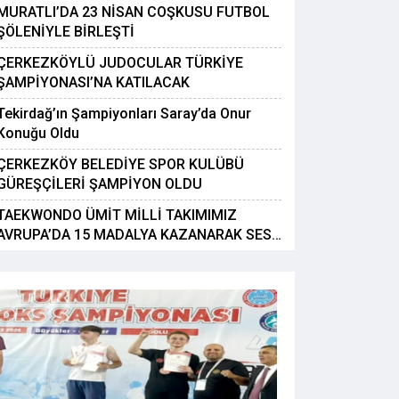
MURATLI’DA 23 NİSAN COŞKUSU FUTBOL
ŞÖLENİYLE BİRLEŞTİ
ÇERKEZKÖYLÜ JUDOCULAR TÜRKİYE
ŞAMPİYONASI’NA KATILACAK
Tekirdağ’ın Şampiyonları Saray’da Onur
ERKEZKÖYLÜ MİLLİ SPORCU
Konuğu Oldu
ÇERKEZKÖY BELEDİYE SPOR KULÜBÜ
EKÇİ AVRUPA 3.'SÜ OLDU
GÜREŞÇİLERİ ŞAMPİYON OLDU
TAEKWONDO ÜMİT MİLLİ TAKIMIMIZ
AVRUPA’DA 15 MADALYA KAZANARAK SES
GETİRDİ