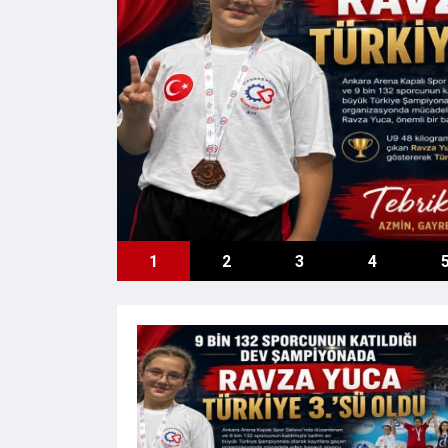
M
1
2
3
4