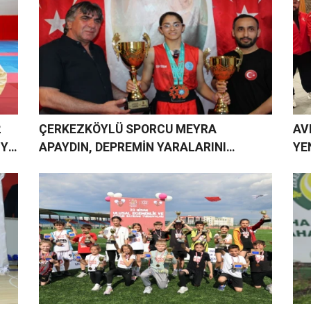
2
ÇERKEZKÖYLÜ SPORCU MEYRA
AV
IYA
APAYDIN, DEPREMİN YARALARINI
YE
SPORLA SARDI, HEDEFİ MİLLİ FORMA