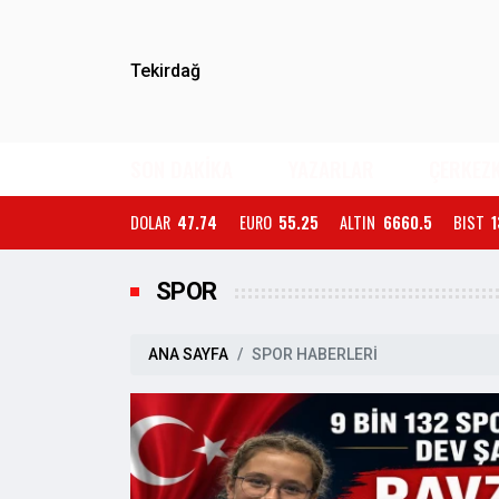
Tekirdağ
SON DAKİKA
YAZARLAR
ÇERKEZ
DOLAR
47.74
EURO
55.25
ALTIN
6660.5
BIST
1
SPOR
ANA SAYFA
SPOR HABERLERİ