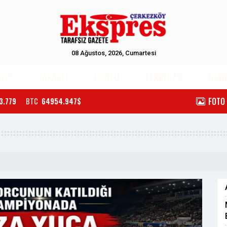
08 Ağustos, 2026, Cumartesi
KÖY
KAPAKLI
ÇORLU
TEKİRDAĞ
GÜN
FOTO
3.779
BTC
64954.947$