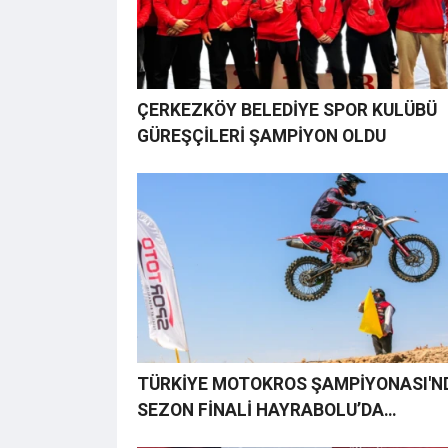
ÇERKEZKÖY BELEDİYE SPOR KULÜBÜ
GÜREŞÇİLERİ ŞAMPİYON OLDU
TÜRKİYE MOTOKROS ŞAMPİYONASI'N
SEZON FİNALİ HAYRABOLU’DA
YAPILACAK