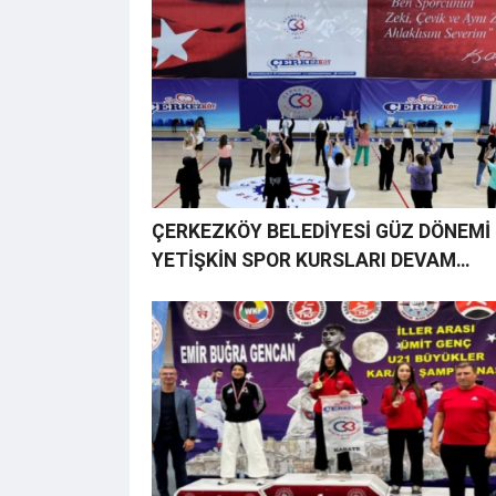
ÇERKEZKÖY BELEDİYESİ GÜZ DÖNEMİ
YETİŞKİN SPOR KURSLARI DEVAM
EDİYOR