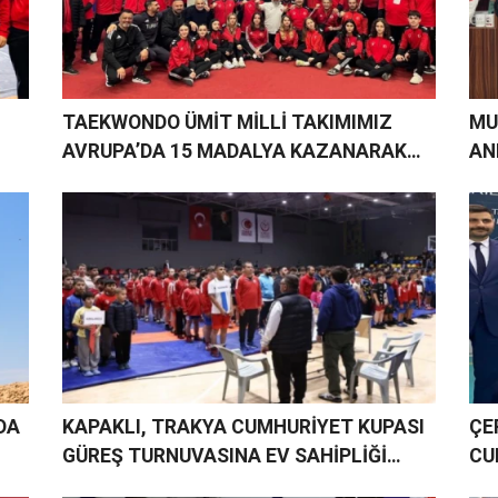
TAEKWONDO ÜMİT MİLLİ TAKIMIMIZ
MU
AVRUPA’DA 15 MADALYA KAZANARAK
AN
SES GETİRDİ
DA
KAPAKLI, TRAKYA CUMHURİYET KUPASI
ÇE
GÜREŞ TURNUVASINA EV SAHİPLİĞİ
CU
YAPTI