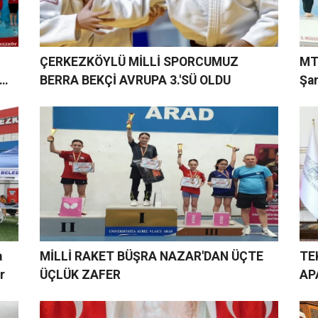
ÇERKEZKÖYLÜ MİLLİ SPORCUMUZ
MT
BERRA BEKÇİ AVRUPA 3.'SÜ OLDU
Şa
a
MİLLİ RAKET BÜŞRA NAZAR'DAN ÜÇTE
TE
r
ÜÇLÜK ZAFER
AP