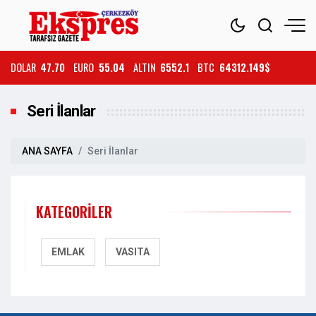
DOLAR
47.70
EURO
55.04
ALTIN
6552.1
BTC
64312.149$
Seri İlanlar
ANA SAYFA
Seri İlanlar
KATEGORILER
EMLAK
VASITA