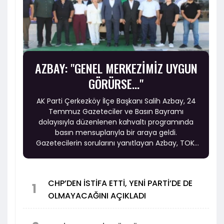
AZBAY: "GENEL MERKEZİMİZ UYGUN
GÖRÜRSE..."
AK Parti Çerkezköy İlçe Başkanı Salih Azbay, 24
Temmuz Gazeteciler ve Basın Bayramı
dolayısıyla düzenlenen kahvaltı programında
basın mensuplarıyla bir araya geldi.
Gazetecilerin sorularını yanıtlayan Azbay, TOKİ
konutlarından ulaşım projelerine, sağlık
yatırımlarından eğitim ve Çerkezköy'ün il olma
beklentisine kadar birçok konuda önemli
CHP’DEN İSTİFA ETTİ, YENİ PARTİ’DE DE
değerlendirmelerde bulundu.
1
OLMAYACAĞINI AÇIKLADI