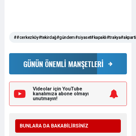
##cerkezköy#tekirdağ#gündem#siyaset#kapaklı#trakya#akpar
GÜNÜN ÖNEMLİ MANŞETLERİ
Videolar için YouTube
kanalımıza
abone olmayı
unutmayın!
BUNLARA DA BAKABİLİRSİNİZ