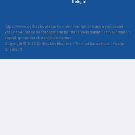
İletişim
https://www.cerkezkoyekspres.com/ internet sitesinde yayınlanan
yazı, haber, video ve fotoğrafların her türlü hakkı saklıdır. İzin alınmadan,
kaynak gösterilerek dahi kullanılamaz.
Copyright © 2026 Çerkezköy Ekspres - Tüm hakları saklıdır. | Yazılım:
Onemsoft