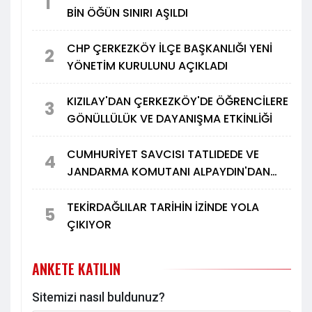
1
BİN ÖĞÜN SINIRI AŞILDI
CHP ÇERKEZKÖY İLÇE BAŞKANLIĞI YENİ
2
YÖNETİM KURULUNU AÇIKLADI
KIZILAY'DAN ÇERKEZKÖY'DE ÖĞRENCİLERE
3
GÖNÜLLÜLÜK VE DAYANIŞMA ETKİNLİĞİ
CUMHURİYET SAVCISI TATLIDEDE VE
4
JANDARMA KOMUTANI ALPAYDIN'DAN
TÜRK METAL'E ZİYARET
TEKİRDAĞLILAR TARİHİN İZİNDE YOLA
5
ÇIKIYOR
ANKETE KATILIN
Sitemizi nasıl buldunuz?