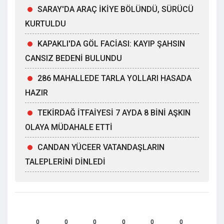
SARAY'DA ARAÇ İKİYE BÖLÜNDÜ, SÜRÜCÜ
KURTULDU
KAPAKLI'DA GÖL FACİASI: KAYIP ŞAHSIN
CANSIZ BEDENİ BULUNDU
286 MAHALLEDE TARLA YOLLARI HASADA
HAZIR
TEKİRDAĞ İTFAİYESİ 7 AYDA 8 BİNİ AŞKIN
OLAYA MÜDAHALE ETTİ
CANDAN YÜCEER VATANDAŞLARIN
TALEPLERİNİ DİNLEDİ
0
0
0
0
0
0