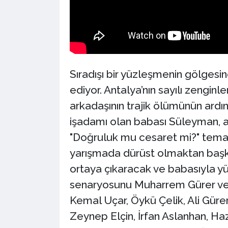
Sıradışı bir yüzleşmenin gölgesind
ediyor. Antalya’nın sayılı zengin
arkadaşının trajik ölümünün ardınd
işadamı olan babası Süleyman, ail
"Doğruluk mu cesaret mi?" temal
yarışmada dürüst olmaktan başka 
ortaya çıkaracak ve babasıyla y
senaryosunu Muharrem Gürer ve M
Kemal Uçar, Öykü Çelik, Ali Güre
Zeynep Elçin, İrfan Aslanhan, H