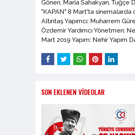
Gönen, Maria Sahakyan, Tuğçe Dem
"KAPAN" 8 Mart'ta sinemalarda 
Altıntaş Yapımcı: Muharrem Gür
Özdemir Yardımcı Yönetmen: Nesl
Mart 2019 Yapım: Nehir Yapım Da
SON EKLENEN VIDEOLAR