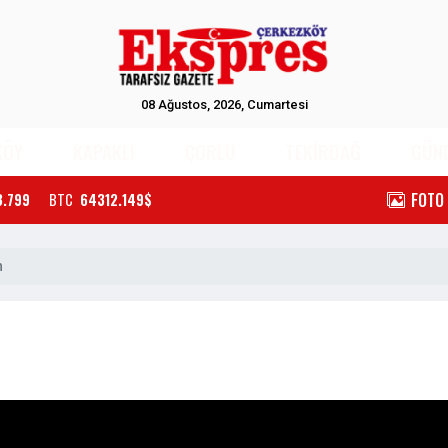
08 Ağustos, 2026, Cumartesi
KÖY
KAPAKLI
ÇORLU
TEKİRDAĞ
GÜN
FOTO
3.799
BTC
64312.149$
n