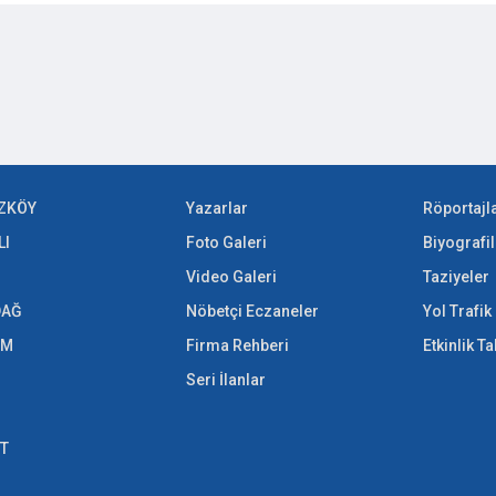
ZKÖY
Yazarlar
Röportajl
LI
Foto Galeri
Biyografil
Video Galeri
Taziyeler
DAĞ
Nöbetçi Eczaneler
Yol Trafi
EM
Firma Rehberi
Etkinlik T
Seri İlanlar
ET