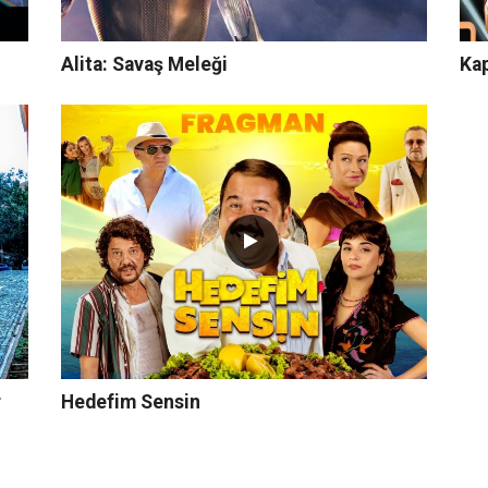
Alita: Savaş Meleği
Ka
r
Hedefim Sensin