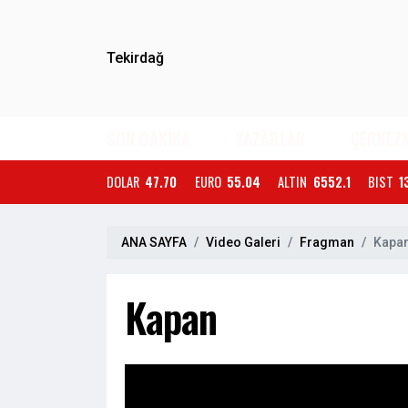
Tekirdağ
SON DAKİKA
YAZARLAR
ÇERKEZ
DOLAR
47.70
EURO
55.04
ALTIN
6552.1
BIST
1
ANA SAYFA
Video Galeri
Fragman
Kapa
Kapan