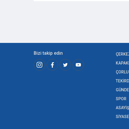
Bizi takip edin
ÇERKE
KAPAK
ÇORLU
TEKİR
GÜND
SPOR
ASAYİŞ
SİYAS