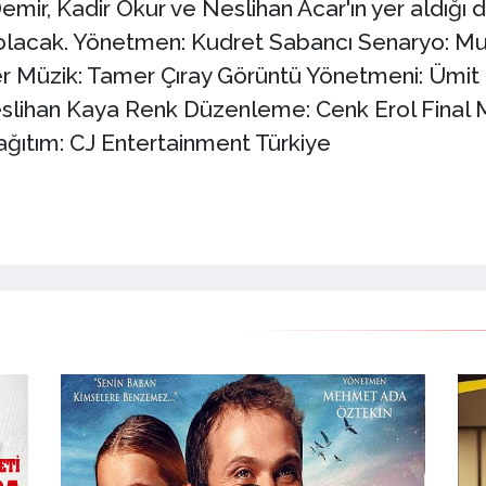
ir, Kadir Okur ve Neslihan Acar'ın yer aldığı dr
olacak. Yönetmen: Kudret Sabancı Senaryo: M
er Müzik: Tamer Çıray Görüntü Yönetmeni: Ümit
ihan Kaya Renk Düzenleme: Cenk Erol Final Mik
ğıtım: CJ Entertainment Türkiye