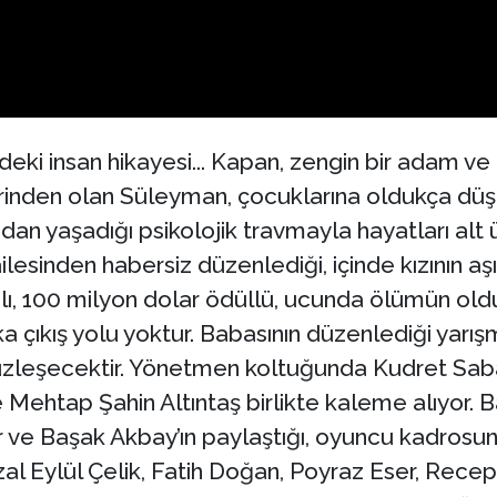
eki insan hikayesi... Kapan, zengin bir adam ve a
lerinden olan Süleyman, çocuklarına oldukça düşk
an yaşadığı psikolojik travmayla hayatları alt üs
esinden habersiz düzenlediği, içinde kızının aş
ı, 100 milyon dolar ödüllü, ucunda ölümün oldu
çıkış yolu yoktur. Babasının düzenlediği yarışm
üzleşecektir. Yönetmen koltuğunda Kudret Saba
ehtap Şahin Altıntaş birlikte kaleme alıyor. B
r ve Başak Akbay’ın paylaştığı, oyuncu kadrosun
azal Eylül Çelik, Fatih Doğan, Poyraz Eser, Re