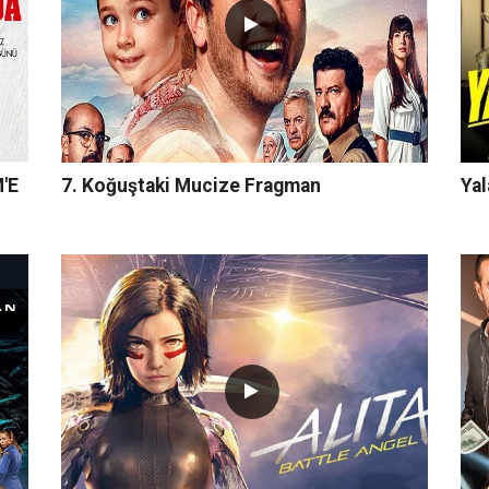
'E
7. Koğuştaki Mucize Fragman
Yal