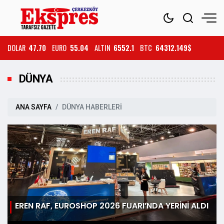
DOLAR
47.70
EURO
55.04
ALTIN
6552.1
BTC
64312.149$
DÜNYA
ANA SAYFA
DÜNYA HABERLERİ
EREN RAF, EUROSHOP 2026 FUARI’NDA YERİNİ ALDI