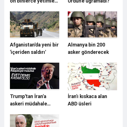
on binlerce yetimle
Ürdün'e uğramadı?
bir araya gelecek
Afganistan'da yeni bir
Almanya bin 200
'içeriden saldırı'
asker gönderecek
Trump'tan İran'a
İran'ı kıskaca alan
askeri müdahale
ABD üsleri
açıklaması