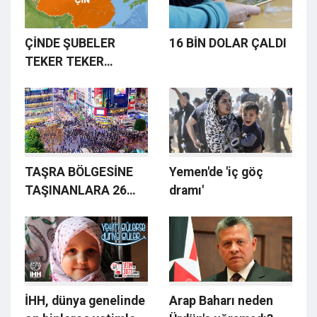
ÇİNDE ŞUBELER
16 BİN DOLAR ÇALDI
TEKER TEKER
KAPANIYOR
TAŞRA BÖLGESİNE
Yemen'de 'iç göç
TAŞINANLARA 26
dramı'
BİN DOLAR TEŞVİK
İHH, dünya genelinde
Arap Baharı neden