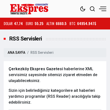
DOLAR
47.74
EURO
55.25
ALTIN
6660.5
BTC
64954.947$
RSS Servisleri
ANA SAYFA
RSS Servisleri
Çerkezköy Ekspres Gazetesi
haberlerine XML
servisimiz sayesinde sitemizi ziyaret etmeden de
ulaşabileceksiniz.
Sizin için belirlediğimiz kategorilere ait haberleri
yardımcı programlar (RSS Reader) aracılığıyla takip
edebilirsiniz.