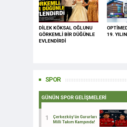
DİLEK KÖKSAL OĞLUNU
OPTİMED
GÖRKEMLİ BİR DÜĞÜNLE
19. YILI
EVLENDİRDİ
SPOR
GÜNÜN SPOR GELİŞMELERİ
Çerkezköy’ün Gururları
Milli Takım Kampında!