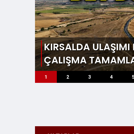
KIRSALDA ULAŞIM
ÇALIŞMA TAMAML
1
2
3
4