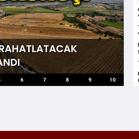
I RAHATLATACAK
ANDI
5
6
7
8
9
10