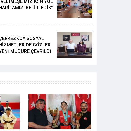
“VELİMEŞE'MİZ İÇİN YOL
HARİTAMIZI BELİRLEDİK”
ÇERKEZKÖY SOSYAL
HİZMETLER'DE GÖZLER
YENİ MÜDÜRE ÇEVRİLDİ