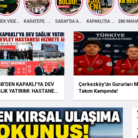
YEMEK VİDEOLARI İŞTAHI DEĞİL, KONTROLÜ KAYBETTİRİYOR
KARATEPE: "TOPLU TAŞIMADA MAĞDURUZ"
SARAY'DA ARAÇ İKİYE BÖLÜNDÜ, SÜRÜCÜ KURTULDU
KAPAKLI'DA GÖL FACİASI: KAYIP ŞAHSIN CANSIZ BEDENİ BULUNDU
B’DEN KAPAKLI’YA DEV
Çerkezköy’ün Gururları Mi
LIK YATIRIMI: HASTANE
Takım Kampında!
METE AÇILDI