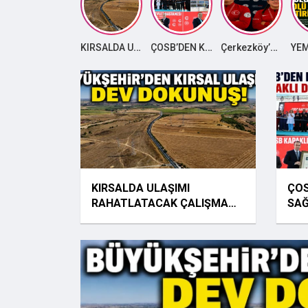
KIRSALDA ULAŞIMI RAHATLATACAK ÇALIŞMA TAMAMLANDI
ÇOSB’DEN KAPAKLI’YA DEV SAĞLIK YATIRIMI: HASTANE HİZMETE AÇILDI
Çerkezköy’ün Gururları Milli Takım Kampında!
KIRSALDA ULAŞIMI
ÇOS
RAHATLATACAK ÇALIŞMA
SAĞ
TAMAMLANDI
HİZ