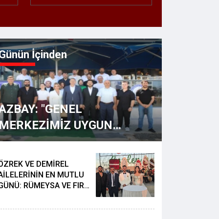
Günün İçinden
AZBAY: "GENEL
MERKEZİMİZ UYGUN
GÖRÜRSE..."
ÖZREK VE DEMİREL
AİLELERİNİN EN MUTLU
GÜNÜ: RÜMEYSA VE FIRAT
DÜNYAEVİNE GİRDİ