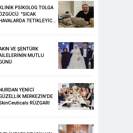
KLİNİK PSİKOLOG TOLGA
ÖZGÜCÜ: "SICAK
HAVALARDA TETİKLEYİCİ
İÇECEKLER İÇMEYİN"
AKIN VE ŞENTÜRK
AİLELERİNİN MUTLU
GÜNÜ
NURDAN YENİCİ
GÜZELLİK MERKEZİN'DE
SkinCeuticals RÜZGARI