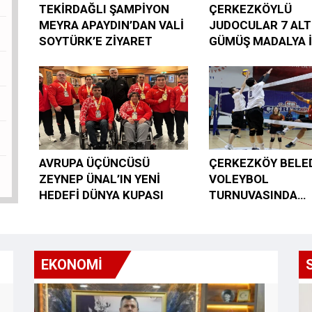
TEKİRDAĞLI ŞAMPİYON
ÇERKEZKÖYLÜ
MEYRA APAYDIN’DAN VALİ
JUDOCULAR 7 ALTI
SOYTÜRK’E ZİYARET
GÜMÜŞ MADALYA İ
BİR BAŞARIYA İMZ
AVRUPA ÜÇÜNCÜSÜ
ÇERKEZKÖY BELED
ZEYNEP ÜNAL’IN YENİ
VOLEYBOL
HEDEFİ DÜNYA KUPASI
TURNUVASINDA
ÇETİNKAYA PREM
FIRTINASI ESTİ
EKONOMİ