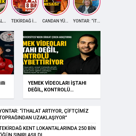
286 MAHALLEDE TARLA YOLLARI HASADA HAZIR
TEKİRDAĞ İTFAİYESİ 7 AYDA 8 BİNİ AŞKIN OLAYA MÜDAHALE ETTİ
CANDAN YÜCEER VATANDAŞLARIN TALEPLERİNİ DİNLEDİ
YONTAR: “İTHALAT ARTIYOR, ÇİFTÇİMİZ TOPRAĞINDAN UZAKLAŞIYOR”
TEKİRDAĞ KENT LOKANTALARINDA 250 BİN ÖĞÜN SINIRI AŞILDI
lli
YEMEK VİDEOLARI İŞTAHI
DEĞİL, KONTROLÜ
KAYBETTİRİYOR
YONTAR: “İTHALAT ARTIYOR, ÇİFTÇİMİZ
TOPRAĞINDAN UZAKLAŞIYOR”
TEKİRDAĞ KENT LOKANTALARINDA 250 BİN
ÖĞÜN SINIRI AŞILDI