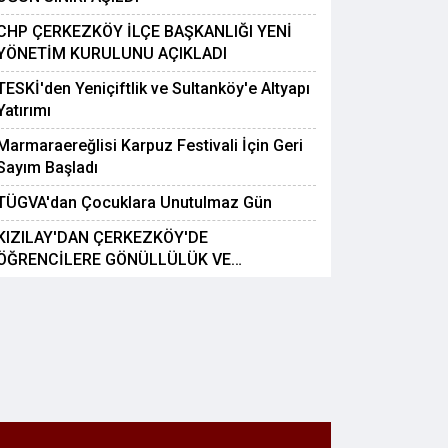
CHP ÇERKEZKÖY İLÇE BAŞKANLIĞI YENİ
YÖNETİM KURULUNU AÇIKLADI
TESKİ'den Yeniçiftlik ve Sultanköy'e Altyapı
Yatırımı
Marmaraereğlisi Karpuz Festivali İçin Geri
Sayım Başladı
TÜGVA'dan Çocuklara Unutulmaz Gün
KIZILAY'DAN ÇERKEZKÖY'DE
ÖĞRENCİLERE GÖNÜLLÜLÜK VE
DAYANIŞMA ETKİNLİĞİ