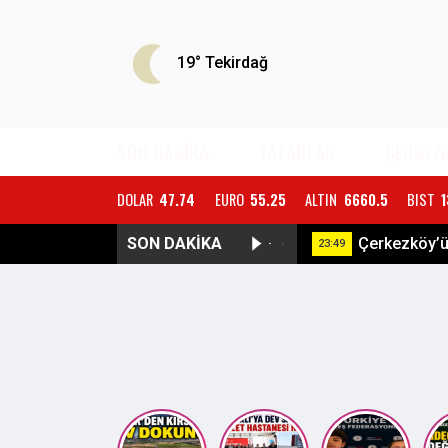
19°
Tekirdağ
SON DAKİKA
YAZARLAR
ÇERKEZ
DOLAR
47.74
EURO
55.25
ALTIN
6660.5
BIST
1
SON DAKİKA
ÇOSB’DEN K
23:57