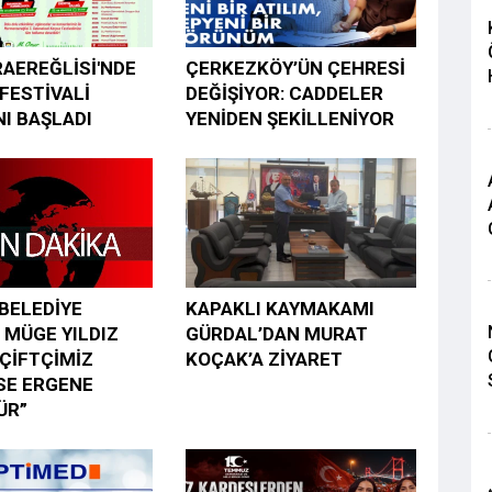
AEREĞLİSİ'NDE
ÇERKEZKÖY’ÜN ÇEHRESİ
FESTİVALİ
DEĞİŞİYOR: CADDELER
I BAŞLADI
YENİDEN ŞEKİLLENİYOR
BELEDİYE
KAPAKLI KAYMAKAMI
 MÜGE YILDIZ
GÜRDAL’DAN MURAT
“ÇİFTÇİMİZ
KOÇAK’A ZİYARET
SE ERGENE
ÜR”