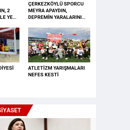
ÇERKEZKÖYLÜ SPORCU
N, 2
MEYRA APAYDIN,
LE YENİ
DEPREMİN YARALARINI
A ATTI
SPORLA SARDI, HEDEFİ
MİLLİ FORMA
İYESİ
ATLETİZM YARIŞMALARI
NEFES KESTİ
IUM
SİYASET