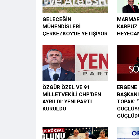
GELECEĞİN
MARMAR
MÜHENDİSLERİ
KARPUZ 
ÇERKEZKÖY'DE YETİŞİYOR
HEYECAN
ÖZGÜR ÖZEL VE 91
ERGENE 
MİLLETVEKİLİ CHP’DEN
BAŞKANI
AYRILDI: YENİ PARTİ
TOPAK: 
KURULDU
GÜÇLÜY
GÜÇLÜD