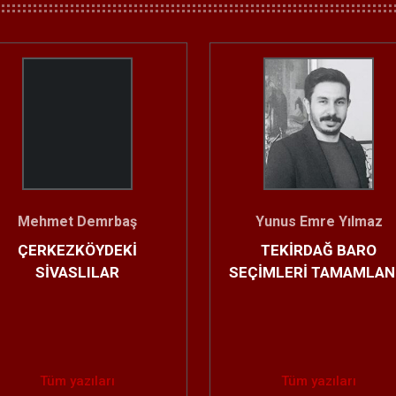
Sedat Dörtkardeş
Doç.Dr. Mahir KIRNAP
VLİLİK, EVCİLİK OYUNU
ORGAN NAKLİ VE MER
DEĞİLDİR!
EDİLEN SORULAR
Tüm yazıları
Tüm yazıları