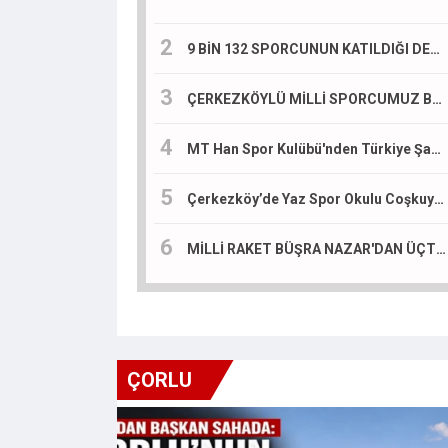
9 BİN 132 SPORCUNUN KATILDIĞI DEV ŞAMPİYONADA RAVZA YUCA TÜRKİYE 3.’SÜ OLDU
ÇERKEZKÖYLÜ MİLLİ SPORCUMUZ BERRA BEKÇİ AVRUPA 3.'SÜ OLDU
MT Han Spor Kulübü'nden Türkiye Şampiyonası'nda Büyük Başarı
Çerkezköy’de Yaz Spor Okulu Coşkuyla Başladı: 2 Bin Öğrenci Sporla Buluşuyor
MİLLİ RAKET BÜŞRA NAZAR'DAN ÜÇTE ÜÇLÜK ZAFER
ÇORLU