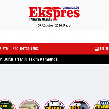
09 Ağustos, 2026, Pazar
KÖY
KAPAKLI
ÇORLU
TEKİRDAĞ
GÜN
FOTO
3.779
BTC
64735.775$
APAKLI’YA DEV SAĞLIK YATIRIMI: HASTANE HİZMETE AÇI...