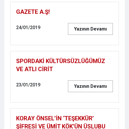
GAZETE A.Ş!
24/01/2019
Yazının Devamı
SPORDAKİ KÜLTÜRSÜZLÜĞÜMÜZ
VE ATLI CİRİT
23/01/2019
Yazının Devamı
KORAY ÖNSEL’İN ‘TEŞEKKÜR’
ŞİFRESİ VE ÜMİT KÖK’ÜN ÜSLUBU