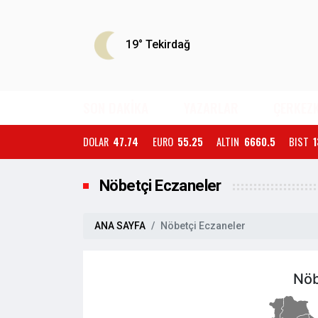
19°
Tekirdağ
SON DAKİKA
YAZARLAR
ÇERKEZ
DOLAR
47.74
EURO
55.25
ALTIN
6660.5
BIST
1
Nöbetçi Eczaneler
ANA SAYFA
Nöbetçi Eczaneler