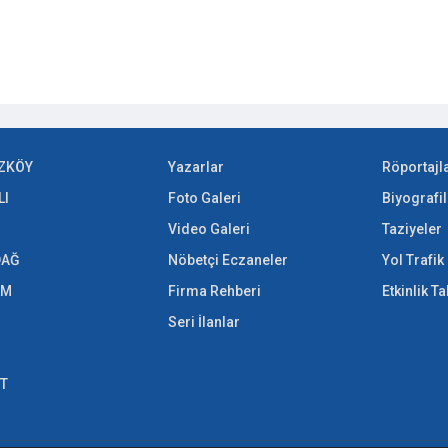
ZKÖY
Yazarlar
Röportajl
LI
Foto Galeri
Biyografil
Video Galeri
Taziyeler
DAĞ
Nöbetçi Eczaneler
Yol Trafi
EM
Firma Rehberi
Etkinlik T
Seri İlanlar
ET