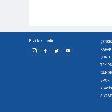
Bizi takip edin
ÇERKE
KAPAK
ÇORLU
TEKİR
GÜND
SPOR
ASAYİŞ
SİYAS