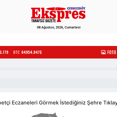
08 Ağustos, 2026, Cumartesi
KÖY
KAPAKLI
ÇORLU
TEKİRDAĞ
GÜN
FOTO
3.779
BTC
64954.947$