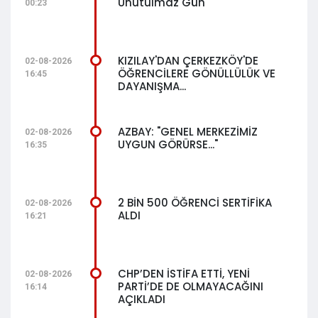
Unutulmaz Gün
00:23
KIZILAY'DAN ÇERKEZKÖY'DE
02-08-2026
ÖĞRENCİLERE GÖNÜLLÜLÜK VE
16:45
DAYANIŞMA...
AZBAY: "GENEL MERKEZİMİZ
02-08-2026
UYGUN GÖRÜRSE..."
16:35
2 BİN 500 ÖĞRENCİ SERTİFİKA
02-08-2026
ALDI
16:21
CHP’DEN İSTİFA ETTİ, YENİ
02-08-2026
PARTİ’DE DE OLMAYACAĞINI
16:14
AÇIKLADI