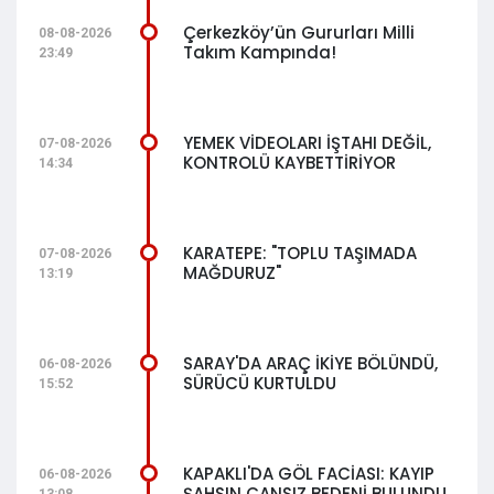
Çerkezköy’ün Gururları Milli
08-08-2026
Takım Kampında!
23:49
YEMEK VİDEOLARI İŞTAHI DEĞİL,
07-08-2026
KONTROLÜ KAYBETTİRİYOR
14:34
KARATEPE: "TOPLU TAŞIMADA
07-08-2026
MAĞDURUZ"
13:19
SARAY'DA ARAÇ İKİYE BÖLÜNDÜ,
06-08-2026
SÜRÜCÜ KURTULDU
15:52
KAPAKLI'DA GÖL FACİASI: KAYIP
06-08-2026
ŞAHSIN CANSIZ BEDENİ BULUNDU