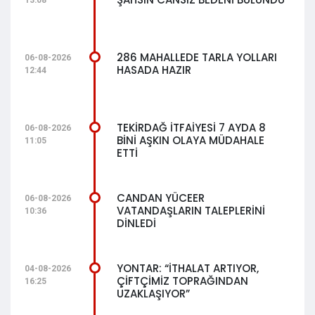
13:08
286 MAHALLEDE TARLA YOLLARI
06-08-2026
HASADA HAZIR
12:44
TEKİRDAĞ İTFAİYESİ 7 AYDA 8
06-08-2026
BİNİ AŞKIN OLAYA MÜDAHALE
11:05
ETTİ
CANDAN YÜCEER
06-08-2026
VATANDAŞLARIN TALEPLERİNİ
10:36
DİNLEDİ
YONTAR: “İTHALAT ARTIYOR,
04-08-2026
ÇİFTÇİMİZ TOPRAĞINDAN
16:25
UZAKLAŞIYOR”