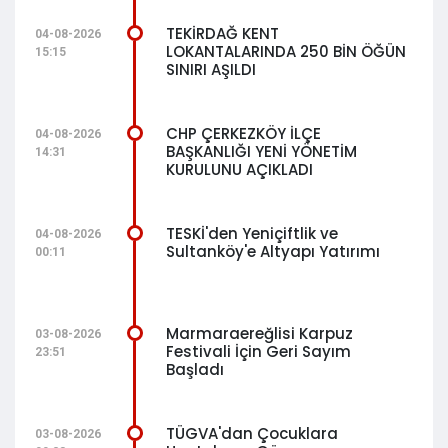
TEKİRDAĞ KENT
04-08-2026
LOKANTALARINDA 250 BİN ÖĞÜN
15:15
SINIRI AŞILDI
CHP ÇERKEZKÖY İLÇE
04-08-2026
BAŞKANLIĞI YENİ YÖNETİM
14:31
KURULUNU AÇIKLADI
TESKİ'den Yeniçiftlik ve
04-08-2026
Sultanköy'e Altyapı Yatırımı
00:11
Marmaraereğlisi Karpuz
03-08-2026
Festivali İçin Geri Sayım
23:51
Başladı
TÜGVA'dan Çocuklara
03-08-2026