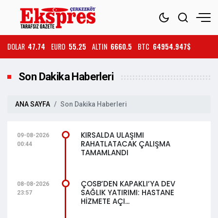
DOLAR
47.74
EURO
55.25
ALTIN
6660.5
BTC
64954.947$
Son Dakika Haberleri
ANA SAYFA
Son Dakika Haberleri
KIRSALDA ULAŞIMI
09-08-2026
RAHATLATACAK ÇALIŞMA
00:44
TAMAMLANDI
ÇOSB’DEN KAPAKLI’YA DEV
08-08-2026
SAĞLIK YATIRIMI: HASTANE
23:57
HİZMETE AÇI...