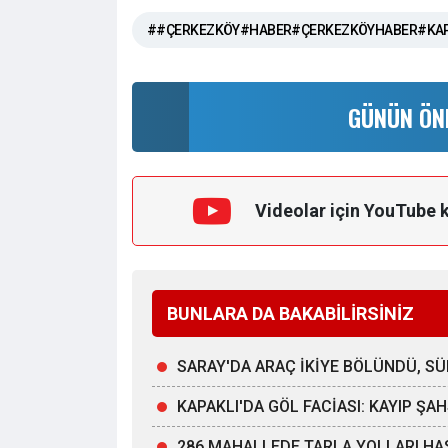
##ÇERKEZKÖY#HABER#ÇERKEZKÖYHABER#KAP
GÜNÜN ÖN
Videolar için YouTube 
BUNLARA DA BAKABİLİRSİNİZ
SARAY'DA ARAÇ İKİYE BÖLÜNDÜ, 
KAPAKLI'DA GÖL FACİASI: KAYIP Ş
286 MAHALLEDE TARLA YOLLARI HA