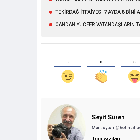
TEKİRDAĞ İTFAİYESİ 7 AYDA 8 BİNİ
CANDAN YÜCEER VATANDAŞLARIN TA
0
0
0
Seyit Süren
Mail:
sytsrn@hotmail.
Tüm yazıları