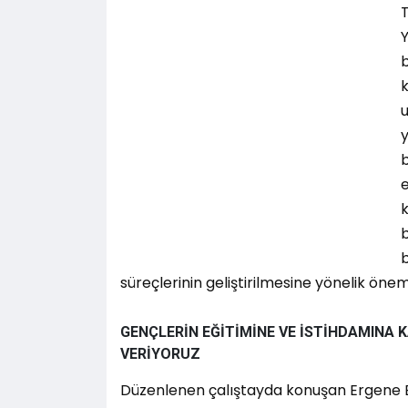
Y
k
u
b
e
k
b
b
süreçlerinin geliştirilmesine yönelik öneml
GENÇLERİN EĞİTİMİNE VE İSTİHDAMINA
VERİYORUZ
Düzenlenen çalıştayda konuşan Ergene Be