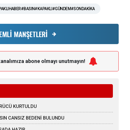
AKLIHABER#BASIN#KAPAKLI#GÜNDEM#SONDAKİKA
EMLİ MANŞETLERİ
kanalımıza
abone olmayı unutmayın!
SÜRÜCÜ KURTULDU
AHSIN CANSIZ BEDENİ BULUNDU
SADA HAZIR