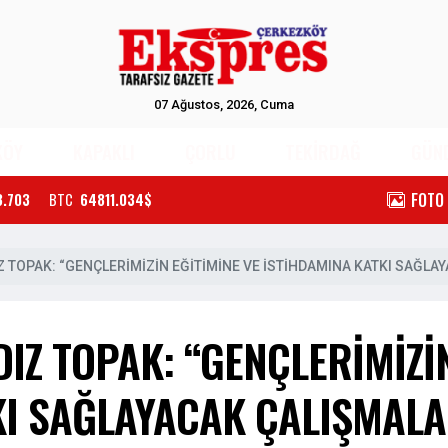
07 Ağustos, 2026, Cuma
KÖY
KAPAKLI
ÇORLU
TEKİRDAĞ
GÜN
FOTO
3.703
BTC
64811.034$
Z TOPAK: “GENÇLERİMİZİN EĞİTİMİNE VE İSTİHDAMINA KATKI SAĞL
IZ TOPAK: “GENÇLERİMİZİN
KI SAĞLAYACAK ÇALIŞMAL