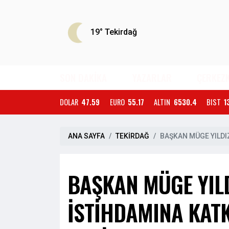
19°
Tekirdağ
SON DAKİKA
YAZARLAR
ÇERKEZ
DOLAR
47.59
EURO
55.17
ALTIN
6530.4
BIST
1
ANA SAYFA
TEKİRDAĞ
BAŞKAN MÜGE YILDI
BAŞKAN MÜGE YILD
İSTİHDAMINA KAT