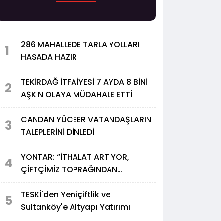
286 MAHALLEDE TARLA YOLLARI
1
HASADA HAZIR
TEKİRDAĞ İTFAİYESİ 7 AYDA 8 BİNİ
2
AŞKIN OLAYA MÜDAHALE ETTİ
CANDAN YÜCEER VATANDAŞLARIN
3
TALEPLERİNİ DİNLEDİ
YONTAR: “İTHALAT ARTIYOR,
4
ÇİFTÇİMİZ TOPRAĞINDAN
UZAKLAŞIYOR”
TESKİ'den Yeniçiftlik ve
5
Sultanköy'e Altyapı Yatırımı