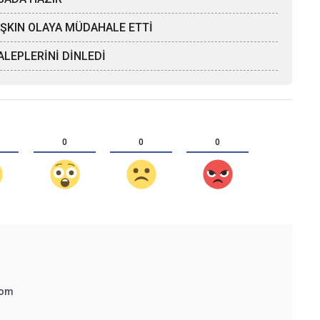
 AŞKIN OLAYA MÜDAHALE ETTİ
LEPLERİNİ DİNLEDİ
0
0
0
com