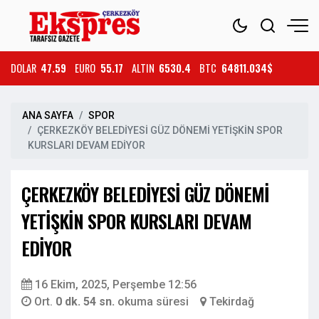
DOLAR
47.59
EURO
55.17
ALTIN
6530.4
BTC
64811.034$
ANA SAYFA
SPOR
ÇERKEZKÖY BELEDİYESİ GÜZ DÖNEMİ YETİŞKİN SPOR
KURSLARI DEVAM EDİYOR
ÇERKEZKÖY BELEDİYESİ GÜZ DÖNEMİ
YETİŞKİN SPOR KURSLARI DEVAM
EDİYOR
16 Ekim, 2025, Perşembe 12:56
Ort.
0 dk. 54 sn.
okuma süresi
Tekirdağ