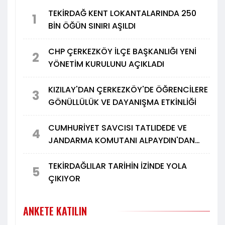
TEKİRDAĞ KENT LOKANTALARINDA 250
1
BİN ÖĞÜN SINIRI AŞILDI
CHP ÇERKEZKÖY İLÇE BAŞKANLIĞI YENİ
2
YÖNETİM KURULUNU AÇIKLADI
KIZILAY'DAN ÇERKEZKÖY'DE ÖĞRENCİLERE
3
GÖNÜLLÜLÜK VE DAYANIŞMA ETKİNLİĞİ
CUMHURİYET SAVCISI TATLIDEDE VE
4
JANDARMA KOMUTANI ALPAYDIN'DAN
TÜRK METAL'E ZİYARET
TEKİRDAĞLILAR TARİHİN İZİNDE YOLA
5
ÇIKIYOR
ANKETE KATILIN