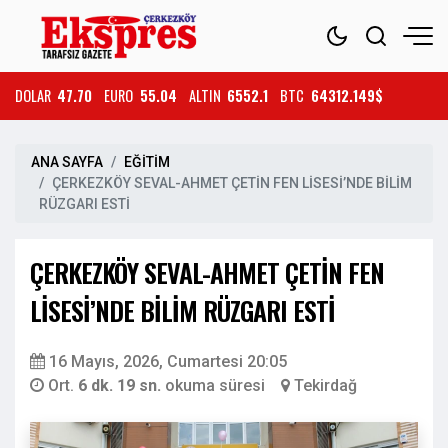
DOLAR
47.70
EURO
55.04
ALTIN
6552.1
BTC
64312.149$
ANA SAYFA
EĞİTİM
ÇERKEZKÖY SEVAL-AHMET ÇETİN FEN LİSESİ’NDE BİLİM
RÜZGARI ESTİ
ÇERKEZKÖY SEVAL-AHMET ÇETİN FEN
LİSESİ’NDE BİLİM RÜZGARI ESTİ
16 Mayıs, 2026, Cumartesi 20:05
Ort.
6 dk. 19 sn.
okuma süresi
Tekirdağ