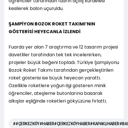
öğrenciler tarafından fuarın açılış kurdelesi
kesilerek balon uçuruldu.
ŞAMPİYON BOZOK ROKET TAKIMI’NIN
GÖSTERİSİ HEYECANLA İZLENDİ
Fuarda yer alan 7 araştırma ve 12 tasarım projesi
davetliler tarafından tek tek incelenirken,
projeler büyük beğeni topladı. Türkiye Şampiyonu
Bozok Roket Takımı tarafından gerçekleştirilen
roket gösterisi ise büyük heyecan yarattı.
Özellikle roketlere yoğun ilgi gösteren minik
öğrenciler, ateşleme butonlarına basarak
alkışlar eşliğinde roketleri gökyüzüne fırlattı.
##ÇERKEZKÖY#HABER#ÇERKEZKÖYHABER#KAPAKLIHABER#BA