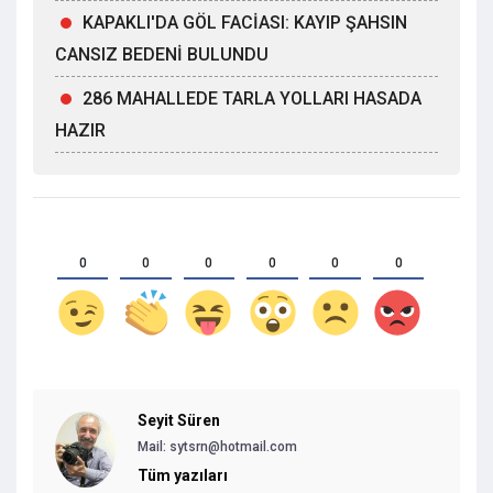
KAPAKLI'DA GÖL FACİASI: KAYIP ŞAHSIN
CANSIZ BEDENİ BULUNDU
286 MAHALLEDE TARLA YOLLARI HASADA
HAZIR
0
0
0
0
0
0
Seyit Süren
Mail: sytsrn@hotmail.com
Tüm yazıları