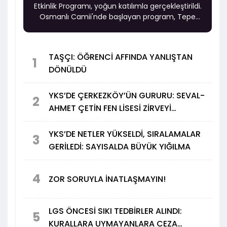
Etkinlik Programı, yoğun katılımla gerçekleştirildi.
Osmanlı Camii'nde başlayan program, Tepe
Piknik Alanı'nda düzenlenen kahvaltı ve
birbirinden renkli etkinliklerle devam etti.
TAŞÇI: ÖĞRENCİ AFFINDA YANLIŞTAN
1
DÖNÜLDÜ
YKS’DE ÇERKEZKÖY’ÜN GURURU: SEVAL-
2
AHMET ÇETİN FEN LİSESİ ZİRVEYİ
BIRAKMADI
YKS’DE NETLER YÜKSELDİ, SIRALAMALAR
3
GERİLEDİ: SAYISALDA BÜYÜK YIĞILMA
4
ZOR SORUYLA İNATLAŞMAYIN!
LGS ÖNCESİ SIKI TEDBİRLER ALINDI:
5
KURALLARA UYMAYANLARA CEZA