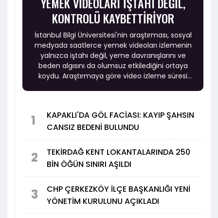
YEMEK VİDEOLARI İŞTAHI DEĞİL,
KONTROLÜ KAYBETTİRİYOR
İstanbul Bilgi Üniversitesi'nin araştırması, sosyal
medyada saatlerce yemek videoları izlemenin
yalnızca iştahı değil, yeme davranışlarını ve
beden algısını da olumsuz etkilediğini ortaya
koydu. Araştırmaya göre video izleme süresi
arttıkça kontrolsüz ve duygusal yeme eğilimi
yükselirken, beden memnuniyeti ise azalıyor.
KAPAKLI'DA GÖL FACİASI: KAYIP ŞAHSIN
1
CANSIZ BEDENİ BULUNDU
TEKİRDAĞ KENT LOKANTALARINDA 250
2
BİN ÖĞÜN SINIRI AŞILDI
CHP ÇERKEZKÖY İLÇE BAŞKANLIĞI YENİ
3
YÖNETİM KURULUNU AÇIKLADI