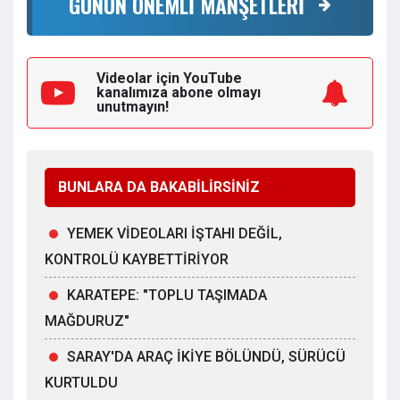
GÜNÜN ÖNEMLİ MANŞETLERİ
Videolar için YouTube
kanalımıza
abone olmayı
unutmayın!
BUNLARA DA BAKABİLİRSİNİZ
YEMEK VİDEOLARI İŞTAHI DEĞİL,
KONTROLÜ KAYBETTİRİYOR
KARATEPE: "TOPLU TAŞIMADA
MAĞDURUZ"
SARAY'DA ARAÇ İKİYE BÖLÜNDÜ, SÜRÜCÜ
KURTULDU