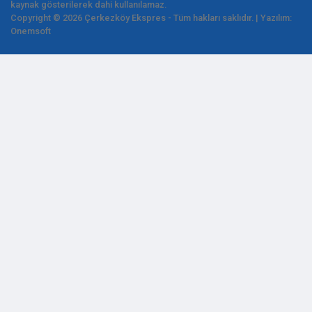
kaynak gösterilerek dahi kullanılamaz.
Copyright © 2026 Çerkezköy Ekspres - Tüm hakları saklıdır. | Yazılım:
Onemsoft