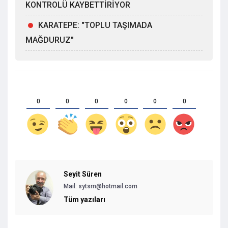
KONTROLÜ KAYBETTİRİYOR
KARATEPE: "TOPLU TAŞIMADA
MAĞDURUZ"
0
0
0
0
0
0
Seyit Süren
Mail:
sytsrn@hotmail.com
Tüm yazıları