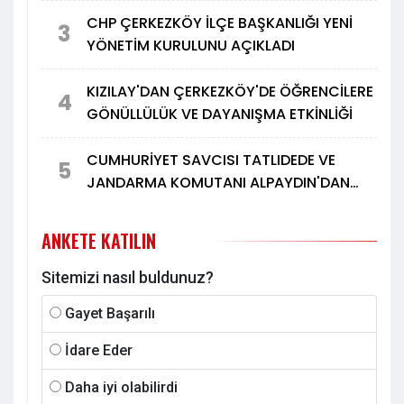
CHP ÇERKEZKÖY İLÇE BAŞKANLIĞI YENİ
3
YÖNETİM KURULUNU AÇIKLADI
KIZILAY'DAN ÇERKEZKÖY'DE ÖĞRENCİLERE
4
GÖNÜLLÜLÜK VE DAYANIŞMA ETKİNLİĞİ
CUMHURİYET SAVCISI TATLIDEDE VE
5
JANDARMA KOMUTANI ALPAYDIN'DAN
TÜRK METAL'E ZİYARET
ANKETE KATILIN
Sitemizi nasıl buldunuz?
Gayet Başarılı
İdare Eder
Daha iyi olabilirdi