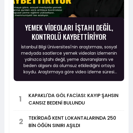
YEMEK VİDEOLARI İŞTAHI DEĞİL,
KONTROLÜ KAYBETTİRİYOR
İstanbul Bilgi Üniversitesi'nin araştırması, sosyal
medyada saatlerce yemek videoları izlemenin
yalnızca iştahı değil, yeme davranışlarını ve
beden algısını da olumsuz etkilediğini ortaya
koydu. Araştırmaya göre video izleme süresi
arttıkça kontrolsüz ve duygusal yeme eğilimi
yükselirken, beden memnuniyeti ise azalıyor.
KAPAKLI'DA GÖL FACİASI: KAYIP ŞAHSIN
1
CANSIZ BEDENİ BULUNDU
TEKİRDAĞ KENT LOKANTALARINDA 250
2
BİN ÖĞÜN SINIRI AŞILDI