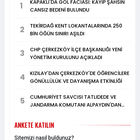
KAPAKLI'DA GÖL FACİASI: KAYIP ŞAHSIN
1
CANSIZ BEDENİ BULUNDU
TEKİRDAĞ KENT LOKANTALARINDA 250
2
BİN ÖĞÜN SINIRI AŞILDI
CHP ÇERKEZKÖY İLÇE BAŞKANLIĞI YENİ
3
YÖNETİM KURULUNU AÇIKLADI
KIZILAY'DAN ÇERKEZKÖY'DE ÖĞRENCİLERE
4
GÖNÜLLÜLÜK VE DAYANIŞMA ETKİNLİĞİ
CUMHURİYET SAVCISI TATLIDEDE VE
5
JANDARMA KOMUTANI ALPAYDIN'DAN
TÜRK METAL'E ZİYARET
ANKETE KATILIN
Sitemizi nasıl buldunuz?