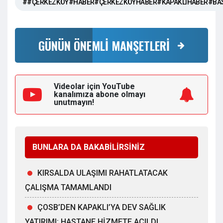
##ÇERKEZKÖY#HABER#ÇERKEZKÖYHABER#KAPAKLIHABER#BA
GÜNÜN ÖNEMLİ MANŞETLERİ
Videolar için YouTube
kanalımıza
abone olmayı
unutmayın!
BUNLARA DA BAKABİLİRSİNİZ
KIRSALDA ULAŞIMI RAHATLATACAK
ÇALIŞMA TAMAMLANDI
ÇOSB’DEN KAPAKLI’YA DEV SAĞLIK
YATIRIMI: HASTANE HİZMETE AÇILDI