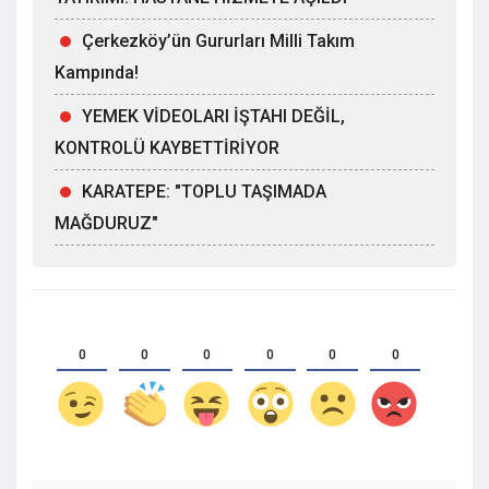
Çerkezköy’ün Gururları Milli Takım
Kampında!
YEMEK VİDEOLARI İŞTAHI DEĞİL,
KONTROLÜ KAYBETTİRİYOR
KARATEPE: "TOPLU TAŞIMADA
MAĞDURUZ"
0
0
0
0
0
0