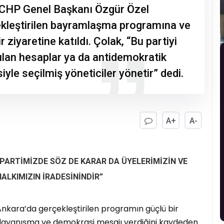
r, CHP Genel Başkanı Özgür Özel
kleştirilen bayramlaşma programına ve
ziyaretine katıldı. Çolak, “Bu partiyi
lan hesaplar ya da antidemokratik
siyle seçilmiş yöneticiler yönetir” dedi.
A+
A-
“PARTİMİZDE SÖZ DE KARAR DA ÜYELERİMİZİN VE
HALKIMIZIN İRADESİNİNDİR”
nkara’da gerçekleştirilen programın güçlü bir
dayanışma ve demokrasi mesajı verdiğini kaydeden