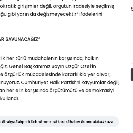
atik girişimler değil, örgütün iradesiyle seçilmiş
S
ğu gibi yarın da değişmeyecektir” ifadelerini
AR SAVUNACAĞIZ”
k her türlü müdahalenin karşısında, halkın
iz. Genel Başkanımız Sayın Özgür Özel’in
 özgürlük mücadelesinde kararlılıkla yer alıyor,
nuyoruz. Cumhuriyet Halk Partisi’ni kayyumlar değil,
anan her elin karşısında örgütümüzü ve demokrasiyi
ullandı.
ı#trakya#akparti#chp#meclis#karar#haber#sondakika#kaza