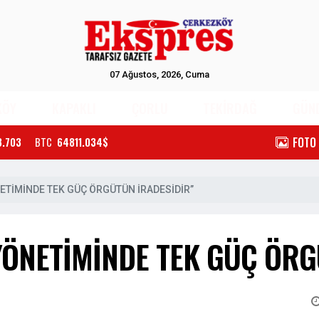
07 Ağustos, 2026, Cuma
KÖY
KAPAKLI
ÇORLU
TEKİRDAĞ
GÜN
FOTO
3.703
BTC
64811.034$
NETİMİNDE TEK GÜÇ ÖRGÜTÜN İRADESİDİR”
YÖNETİMİNDE TEK GÜÇ ÖRG