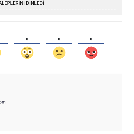
LEPLERİNİ DİNLEDİ
0
0
0
com