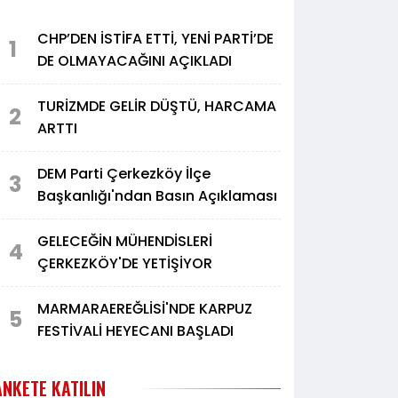
CHP’DEN İSTİFA ETTİ, YENİ PARTİ’DE
1
DE OLMAYACAĞINI AÇIKLADI
TURİZMDE GELİR DÜŞTÜ, HARCAMA
2
ARTTI
DEM Parti Çerkezköy İlçe
3
Başkanlığı'ndan Basın Açıklaması
GELECEĞİN MÜHENDİSLERİ
4
ÇERKEZKÖY'DE YETİŞİYOR
MARMARAEREĞLİSİ'NDE KARPUZ
5
FESTİVALİ HEYECANI BAŞLADI
ANKETE KATILIN