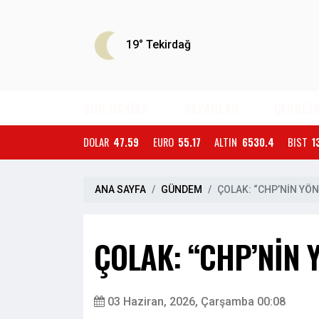
19°
Tekirdağ
SON DAKİKA
YAZARLAR
ÇERKEZ
DOLAR
47.59
EURO
55.17
ALTIN
6530.4
BIST
1
ANA SAYFA
GÜNDEM
ÇOLAK: “CHP’NİN YÖ
ÇOLAK: “CHP’NİN 
03 Haziran, 2026, Çarşamba 00:08