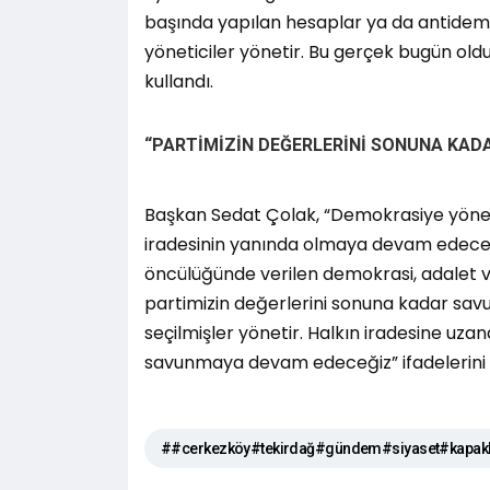
başında yapılan hesaplar ya da antidemokr
yöneticiler yönetir. Bu gerçek bugün oldu
kullandı.
“PARTİMİZİN DEĞERLERİNİ SONUNA KAD
Başkan Sedat Çolak, “Demokrasiye yöneli
iradesinin yanında olmaya devam edeceğ
öncülüğünde verilen demokrasi, adalet ve
partimizin değerlerini sonuna kadar savu
seçilmişler yönetir. Halkın iradesine uz
savunmaya devam edeceğiz” ifadelerini k
##cerkezköy#tekirdağ#gündem#siyaset#kapakl