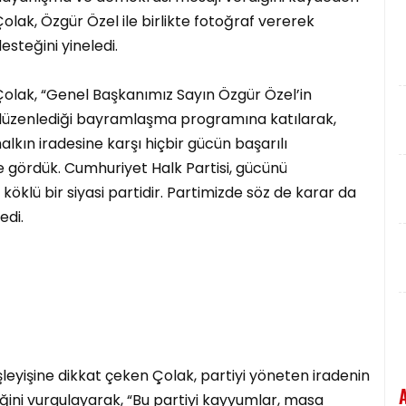
olak, Özgür Özel ile birlikte fotoğraf vererek
esteğini yineledi.
olak, “Genel Başkanımız Sayın Özgür Özel’in
düzenlediği bayramlaşma programına katılarak,
alkın iradesine karşı hiçbir gücün başarılı
e gördük. Cumhuriyet Halk Partisi, gücünü
öklü bir siyasi partidir. Partimizde söz de karar da
edi.
leyişine dikkat çeken Çolak, partiyi yöneten iradenin
iğini vurgulayarak, “Bu partiyi kayyumlar, masa