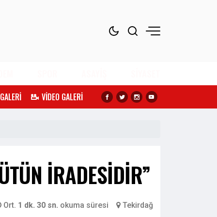
DEM
SPOR
ASAYİŞ
SİYASET
 GALERİ
VİDEO GALERİ
ÜTÜN İRADESİDİR”
Ort.
1 dk. 30 sn.
okuma süresi
Tekirdağ