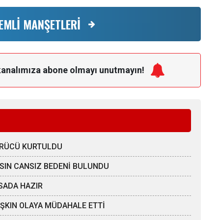
EMLİ MANŞETLERİ
kanalımıza
abone olmayı unutmayın!
SÜRÜCÜ KURTULDU
AHSIN CANSIZ BEDENİ BULUNDU
SADA HAZIR
 AŞKIN OLAYA MÜDAHALE ETTİ