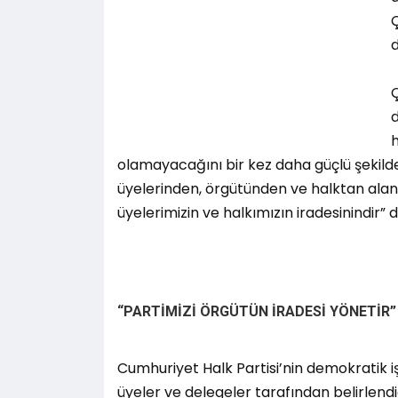
Ç
d
Ç
h
olamayacağını bir kez daha güçlü şekild
üyelerinden, örgütünden ve halktan alan k
üyelerimizin ve halkımızın iradesinindir” d
“PARTİMİZİ ÖRGÜTÜN İRADESİ YÖNETİR”
Cumhuriyet Halk Partisi’nin demokratik iş
üyeler ve delegeler tarafından belirlend