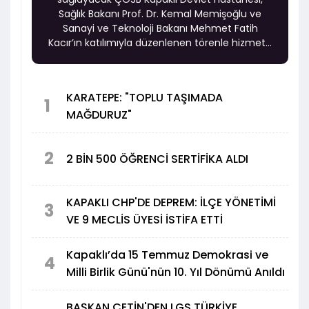
Sağlık Bakanı Prof. Dr. Kemal Memişoğlu ve
Sanayi ve Teknoloji Bakanı Mehmet Fatih
Kacır’ın katılımıyla düzenlenen törenle hizmete
açıldı.
KARATEPE: "TOPLU TAŞIMADA
1
MAĞDURUZ"
2
2 BİN 500 ÖĞRENCİ SERTİFİKA ALDI
KAPAKLI CHP'DE DEPREM: İLÇE YÖNETİMİ
3
VE 9 MECLİS ÜYESİ İSTİFA ETTİ
Kapaklı’da 15 Temmuz Demokrasi ve
4
Milli Birlik Günü'nün 10. Yıl Dönümü Anıldı
BAŞKAN ÇETİN'DEN LGS TÜRKİYE