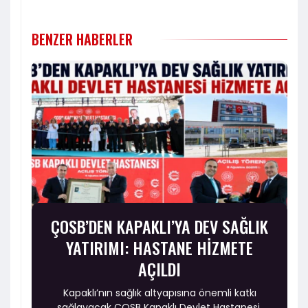
BENZER HABERLER
ÇOSB’DEN KAPAKLI’YA DEV SAĞLIK
YATIRIMI: HASTANE HİZMETE
AÇILDI
Kapaklı’nın sağlık altyapısına önemli katkı
sağlayacak ÇOSB Kapaklı Devlet Hastanesi,