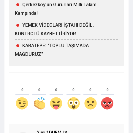
Çerkezköy’ün Gururları Milli Takım
Kampında!
YEMEK VİDEOLARI İŞTAHI DEĞİL,
KONTROLÜ KAYBETTİRİYOR
KARATEPE: "TOPLU TAŞIMADA
MAĞDURUZ"
0
0
0
0
0
0
Yusuf DURMUŞ