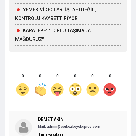
YEMEK VİDEOLARI İŞTAHI DEĞİL,
KONTROLÜ KAYBETTİRİYOR
KARATEPE: "TOPLU TAŞIMADA
MAĞDURUZ"
0
0
0
0
0
0
DEMET AKIN
Mail: admin@cerkezkoyekspres.com
Tüm yazıları