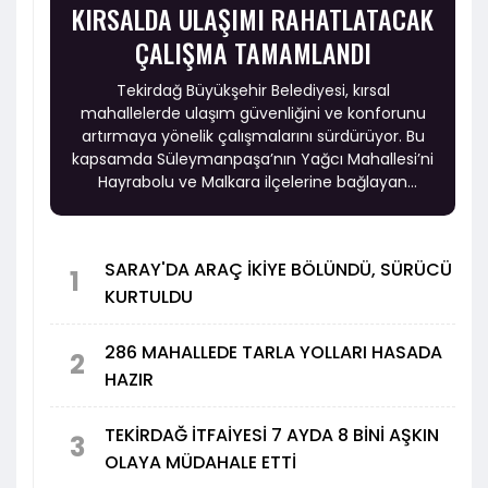
KIRSALDA ULAŞIMI RAHATLATACAK
ÇALIŞMA TAMAMLANDI
Tekirdağ Büyükşehir Belediyesi, kırsal
mahallelerde ulaşım güvenliğini ve konforunu
artırmaya yönelik çalışmalarını sürdürüyor. Bu
kapsamda Süleymanpaşa’nın Yağcı Mahallesi’ni
Hayrabolu ve Malkara ilçelerine bağlayan
güzergâhta yürütülen ikinci etap asfalt
çalışmaları tamamlandı.
SARAY'DA ARAÇ İKİYE BÖLÜNDÜ, SÜRÜCÜ
1
KURTULDU
286 MAHALLEDE TARLA YOLLARI HASADA
2
HAZIR
TEKİRDAĞ İTFAİYESİ 7 AYDA 8 BİNİ AŞKIN
3
OLAYA MÜDAHALE ETTİ