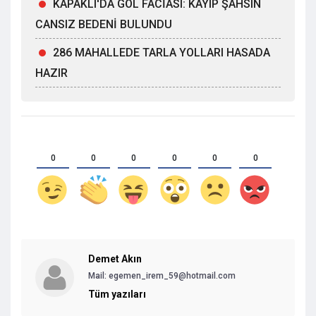
KAPAKLI'DA GÖL FACİASI: KAYIP ŞAHSIN
CANSIZ BEDENİ BULUNDU
286 MAHALLEDE TARLA YOLLARI HASADA
HAZIR
0
0
0
0
0
0
Demet Akın
Mail: egemen_irem_59@hotmail.com
Tüm yazıları