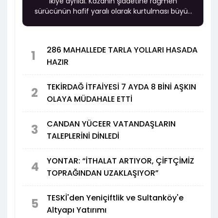
ikiye ayrıldı. Kazanın şiddetine rağmen
sürücünün hafif yaralı olarak kurtulması büyük
şaşkınlık yarattı.
286 MAHALLEDE TARLA YOLLARI HASADA
1
HAZIR
TEKİRDAĞ İTFAİYESİ 7 AYDA 8 BİNİ AŞKIN
2
OLAYA MÜDAHALE ETTİ
CANDAN YÜCEER VATANDAŞLARIN
3
TALEPLERİNİ DİNLEDİ
YONTAR: “İTHALAT ARTIYOR, ÇİFTÇİMİZ
4
TOPRAĞINDAN UZAKLAŞIYOR”
TESKİ'den Yeniçiftlik ve Sultanköy'e
5
Altyapı Yatırımı