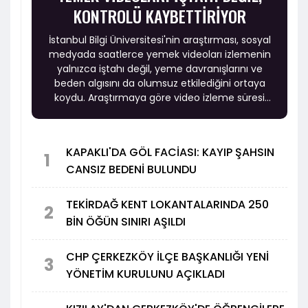
KONTROLÜ KAYBETTİRİYOR
İstanbul Bilgi Üniversitesi'nin araştırması, sosyal
medyada saatlerce yemek videoları izlemenin
yalnızca iştahı değil, yeme davranışlarını ve
beden algısını da olumsuz etkilediğini ortaya
koydu. Araştırmaya göre video izleme süresi
arttıkça kontrolsüz ve duygusal yeme eğilimi
yükselirken, beden memnuniyeti ise azalıyor.
KAPAKLI'DA GÖL FACİASI: KAYIP ŞAHSIN
1
CANSIZ BEDENİ BULUNDU
TEKİRDAĞ KENT LOKANTALARINDA 250
2
BİN ÖĞÜN SINIRI AŞILDI
CHP ÇERKEZKÖY İLÇE BAŞKANLIĞI YENİ
3
YÖNETİM KURULUNU AÇIKLADI