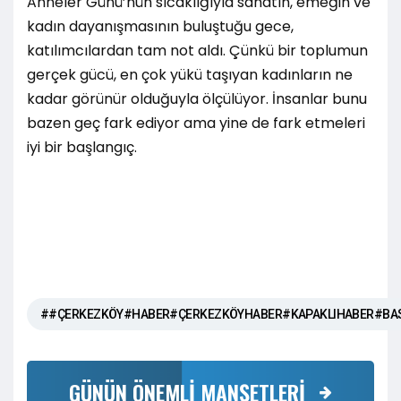
Anneler Günü’nün sıcaklığıyla sanatın, emeğin ve
kadın dayanışmasının buluştuğu gece,
katılımcılardan tam not aldı. Çünkü bir toplumun
gerçek gücü, en çok yükü taşıyan kadınların ne
kadar görünür olduğuyla ölçülüyor. İnsanlar bunu
bazen geç fark ediyor ama yine de fark etmeleri
iyi bir başlangıç.
##ÇERKEZKÖY#HABER#ÇERKEZKÖYHABER#KAPAKLIHABER#BA
GÜNÜN ÖNEMLİ MANŞETLERİ