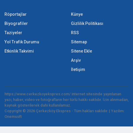
Röportajlar
Künye
Biyografiler
Gizlilik Politikası
Taziyeler
RSS
Yol Trafik Durumu
Sitemap
Etkinlik Takvimi
Sitene Ekle
Arşiv
İletişim
https://www.cerkezkoyekspres.com/ internet sitesinde yayınlanan
yazı, haber, video ve fotoğrafların her türlü hakkı saklıdır. İzin alınmadan,
kaynak gösterilerek dahi kullanılamaz.
Copyright © 2026 Çerkezköy Ekspres - Tüm hakları saklıdır. | Yazılım:
Onemsoft