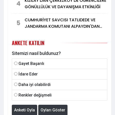
KIZILAY'DAN ÇERKEZKÖY'DE ÖĞRENCİLERE
4
GÖNÜLLÜLÜK VE DAYANIŞMA ETKİNLİĞİ
CUMHURİYET SAVCISI TATLIDEDE VE
5
JANDARMA KOMUTANI ALPAYDIN'DAN
TÜRK METAL'E ZİYARET
ANKETE KATILIN
Sitemizi nasıl buldunuz?
Gayet Başarılı
İdare Eder
Daha iyi olabilirdi
Renkler değişmeli
Anketi Oyla
Oyları Göster