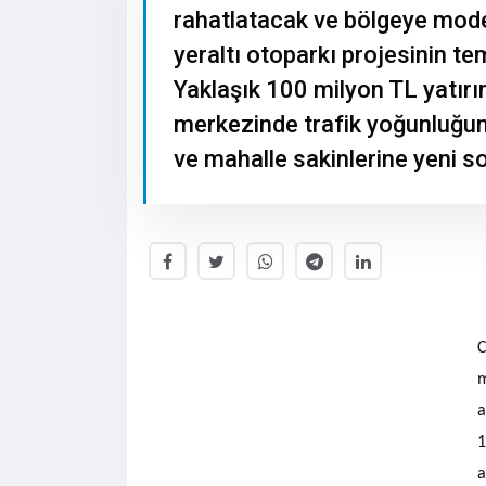
rahatlatacak ve bölgeye mode
yeraltı otoparkı projesinin te
Yaklaşık 100 milyon TL yatırım
merkezinde trafik yoğunluğunu
ve mahalle sakinlerine yeni s
C
m
a
1
a