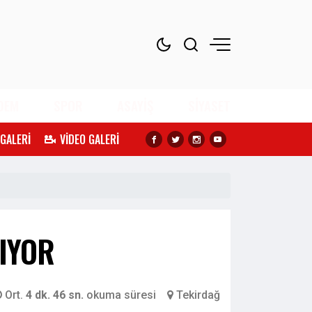
DEM
SPOR
ASAYİŞ
SİYASET
 GALERİ
VİDEO GALERİ
NIYOR
Ort.
4 dk. 46 sn.
okuma süresi
Tekirdağ