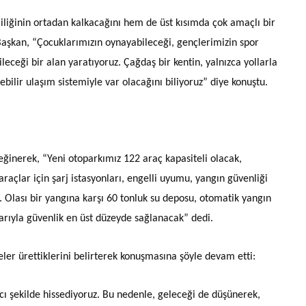
liliğinin ortadan kalkacağını hem de üst kısımda çok amaçlı bir
Başkan, “Çocuklarımızın oynayabileceği, gençlerimizin spor
eceği bir alan yaratıyoruz. Çağdaş bir kentin, yalnızca yollarla
lebilir ulaşım sistemiyle var olacağını biliyoruz” diye konuştu.
eğinerek, “Yeni otoparkımız 122 araç kapasiteli olacak,
 araçlar için şarj istasyonları, engelli uyumu, yangın güvenliği
. Olası bir yangına karşı 60 tonluk su deposu, otomatik yangın
rıyla güvenlik en üst düzeyde sağlanacak” dedi.
eler ürettiklerini belirterek konuşmasına şöyle devam etti:
ıcı şekilde hissediyoruz. Bu nedenle, geleceği de düşünerek,