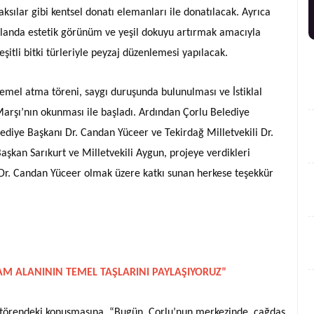
aksılar gibi kentsel donatı elemanları ile donatılacak. Ayrıca
landa estetik görünüm ve yeşil dokuyu artırmak amacıyla
eşitli bitki türleriyle peyzaj düzenlemesi yapılacak.
emel atma töreni, saygı duruşunda bulunulması ve İstiklal
arşı’nın okunması ile başladı. Ardından Çorlu Belediye
ediye Başkanı Dr. Candan Yüceer ve Tekirdağ Milletvekili Dr.
aşkan Sarıkurt ve Milletvekili Aygun, projeye verdikleri
 Dr. Candan Yüceer olmak üzere katkı sunan herkese teşekkür
M ALANININ TEMEL TAŞLARINI PAYLAŞIYORUZ”
 törendeki konuşmasına, “Bugün, Çorlu’nun merkezinde, çağdaş