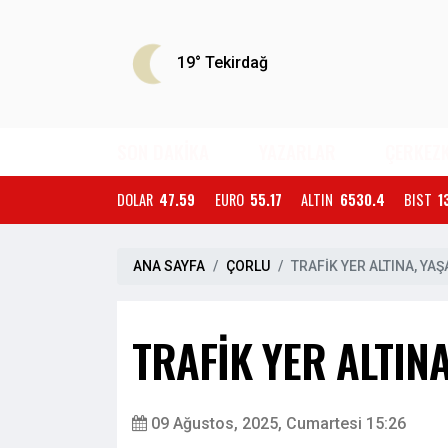
19°
Tekirdağ
SON DAKİKA
YAZARLAR
ÇERKEZ
DOLAR
47.59
EURO
55.17
ALTIN
6530.4
BIST
1
ANA SAYFA
ÇORLU
TRAFİK YER ALTINA, YA
TRAFİK YER ALTIN
09 Ağustos, 2025, Cumartesi 15:26