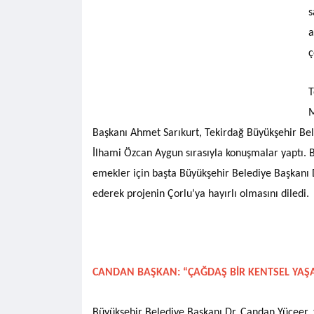
s
a
ç
T
M
Başkanı Ahmet Sarıkurt, Tekirdağ Büyükşehir Bel
İlhami Özcan Aygun sırasıyla konuşmalar yaptı. B
emekler için başta Büyükşehir Belediye Başkanı
ederek projenin Çorlu’ya hayırlı olmasını diledi.
CANDAN BAŞKAN: “ÇAĞDAŞ BİR KENTSEL YAŞA
Büyükşehir Belediye Başkanı Dr. Candan Yüceer,