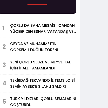
ÇORLU'DA SAHA MESAİSİ: CANDAN
1
YÜCEER'DEN ESNAF, VATANDAŞ VE
YATIRIM TURU
CEYDA VE MUHAMMET'İN
2
GÖRKEMLİ DÜĞÜN TÖRENİ
YENİ ÇORLU SEBZE VE MEYVE HALİ
3
İÇİN İHALE TAMAMLANDI
TEKİRDAĞ TEKVANDO İL TEMSİLCİSİ
4
SEMİH AYBEK’E SİLAHLI SALDIRI
TÜRK YILDIZLARI ÇORLU SEMALARINI
5
COŞTURDU