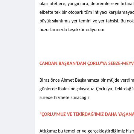
olası afetlere, yangınlara, depremlere ve fırtınal
elbette tek bir otopark tüm ihtiyacı karşılamayac
büyük sıkıntımız yer temini ve yer tahsisi. Bu no
huzurlarınızda teşekkür ediyorum.
CANDAN BAŞKAN’DAN ÇORLU’YA SEBZE-MEYVE
Biraz önce Ahmet Başkanımıza bir müjde verdim:
günlerde ihalesine çıkıyoruz. Çorlu’ya, Tekirdağ
sürede hizmete sunacağız.
“ÇORLU’MUZ VE TEKİRDAĞ’IMIZ DAHA YAŞANAB
Attığımız bu temeller ve gerçekleştirdiğimiz hi