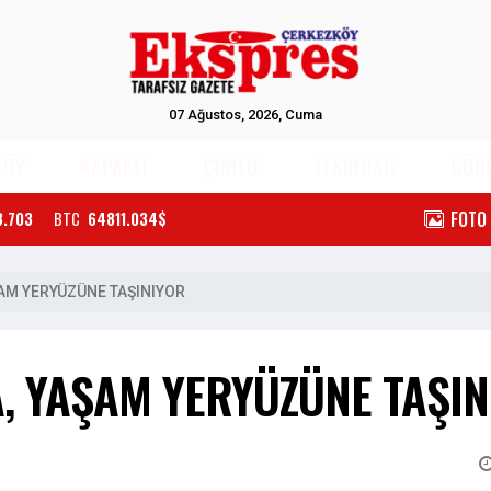
07 Ağustos, 2026, Cuma
KÖY
KAPAKLI
ÇORLU
TEKİRDAĞ
GÜN
FOTO
3.703
BTC
64811.034$
ŞAM YERYÜZÜNE TAŞINIYOR
A, YAŞAM YERYÜZÜNE TAŞI