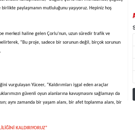
le birlikte paylaşmanın mutluluğunu yaşıyoruz. Hepiniz hoş
S
be merkezi haline gelen Çorlu’nun, uzun süredir trafik ve
 belirterek, “Bu proje, sadece bir sorunun değil, birçok sorunun
.
ini vurgulayan Yüceer, “Kaldırımları işgal eden araçlar
cuklarımızın güvenli oyun alanlarına kavuşmasını sağlamayı da
sın; aynı zamanda bir yaşam alanı, bir afet toplanma alanı, bir
İLİĞİNİ KALDIRIYORUZ”