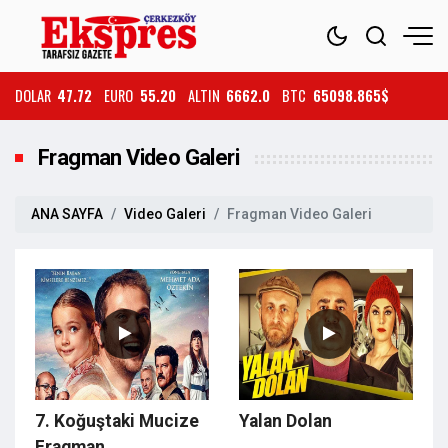
DOLAR
47.72
EURO
55.20
ALTIN
6662.0
BTC
65098.865$
Fragman Video Galeri
ANA SAYFA
Video Galeri
Fragman Video Galeri
7. Koğuştaki Mucize
Yalan Dolan
Fragman