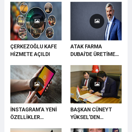
ÇERKEZOĞLU KAFE
ATAK FARMA
HİZMETE AÇILDI
DUBAİ'DE ÜRETİME
BAŞLADI
İNSTAGRAM’A YENİ
BAŞKAN CÜNEYT
ÖZELLİKLER
YÜKSEL’DEN
GELİYOR
EMEKÇİYE TAM