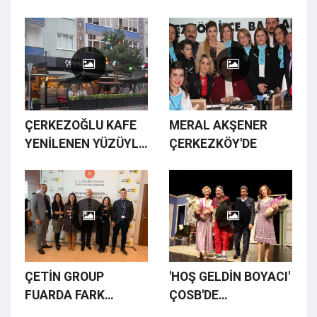
AĞIRLIYOR
ÇERKEZOĞLU KAFE
MERAL AKŞENER
YENİLENEN YÜZÜYLE
ÇERKEZKÖY'DE
FAALİYETE GİRDİ
ÇETİN GROUP
'HOŞ GELDİN BOYACI'
FUARDA FARK
ÇOSB'DE
YARATTI
SAHNELENDİ