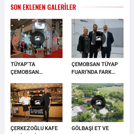
SON EKLENEN GALERILER
TÜYAP’TA
ÇEMOBSAN TÜYAP
ÇEMOBSAN
FUARI’NDA FARK
STANDINA YOĞUN
YARATTI
İLGİ
ÇERKEZOĞLU KAFE
GÖLBAŞI ET VE