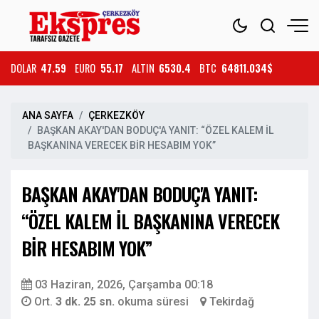
DOLAR
47.59
EURO
55.17
ALTIN
6530.4
BTC
64811.034$
ANA SAYFA
ÇERKEZKÖY
BAŞKAN AKAY'DAN BODUÇ'A YANIT: “ÖZEL KALEM İL
BAŞKANINA VERECEK BİR HESABIM YOK”
BAŞKAN AKAY'DAN BODUÇ'A YANIT:
“ÖZEL KALEM İL BAŞKANINA VERECEK
BİR HESABIM YOK”
03 Haziran, 2026, Çarşamba 00:18
Ort.
3 dk. 25 sn.
okuma süresi
Tekirdağ