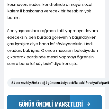
kesmeyen, iradesi kendi elinde olmayan, özel
kalem il başkanına verecek bir hesabım yok
benim.
Sen yaşananlara rağmen tatil yapmaya devam
edeceksin, ben burada görevimin başındayken
çay içmişim diye bana laf söyleyeceksin. Hadi
oradan, bak işine. O önce mesaisini belediyeden
çıkararak partisinde mesai yapmayı öğrensin,
sonra bana laf söylesin” diye konuştu.
##cerkezköy#tekirdağ#gündem#siyaset#kapaklı#trakya#akpar
GÜNÜN ÖNEMLİ MANŞETLERİ