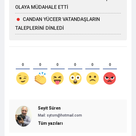
OLAYA MÜDAHALE ETTİ
CANDAN YÜCEER VATANDAŞLARIN
TALEPLERİNİ DİNLEDİ
0
0
0
0
0
0
Seyit Süren
Mail:
sytsrn@hotmail.com
Tüm yazıları