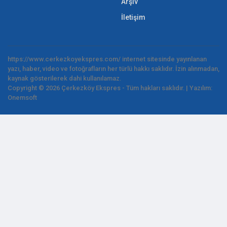
Arşiv
İletişim
https://www.cerkezkoyekspres.com/ internet sitesinde yayınlanan
yazı, haber, video ve fotoğrafların her türlü hakkı saklıdır. İzin alınmadan,
kaynak gösterilerek dahi kullanılamaz.
Copyright © 2026 Çerkezköy Ekspres - Tüm hakları saklıdır. | Yazılım:
Onemsoft