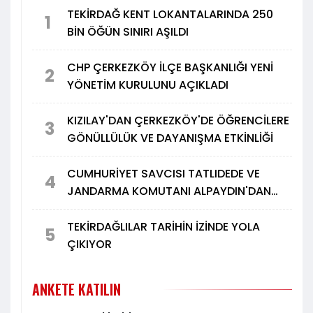
TEKİRDAĞ KENT LOKANTALARINDA 250
1
BİN ÖĞÜN SINIRI AŞILDI
CHP ÇERKEZKÖY İLÇE BAŞKANLIĞI YENİ
2
YÖNETİM KURULUNU AÇIKLADI
KIZILAY'DAN ÇERKEZKÖY'DE ÖĞRENCİLERE
3
GÖNÜLLÜLÜK VE DAYANIŞMA ETKİNLİĞİ
CUMHURİYET SAVCISI TATLIDEDE VE
4
JANDARMA KOMUTANI ALPAYDIN'DAN
TÜRK METAL'E ZİYARET
TEKİRDAĞLILAR TARİHİN İZİNDE YOLA
5
ÇIKIYOR
ANKETE KATILIN